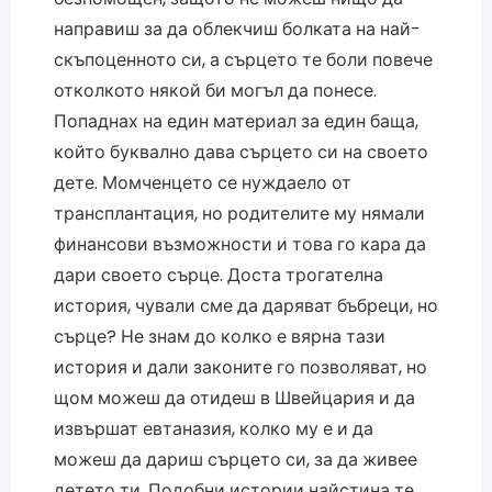
направиш за да облекчиш болката на най-
скъпоценното си, а сърцето те боли повече
отколкото някой би могъл да понесе.
Попаднах на един материал за един баща,
който буквално дава сърцето си на своето
дете. Момченцето се нуждаело от
трансплантация, но родителите му нямали
финансови възможности и това го кара да
дари своето сърце. Доста трогателна
история, чували сме да даряват бъбреци, но
сърце? Не знам до колко е вярна тази
история и дали законите го позволяват, но
щом можеш да отидеш в Швейцария и да
извършат евтаназия, колко му е и да
можеш да дариш сърцето си, за да живее
детето ти. Подобни истории найстина те