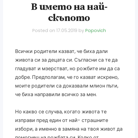
В името на най-
скъпото
Posted on
17.05.2019
by
Popovich
Всички родители казват, че биха дали
живота си за децата си. Съгласни са те да
гладуват и мзерстват, но рожбите им да са
добре. Предполагам, че го казват искрено,
моите родители са доказвали млион пъти,
че биха направили всичко за мен.
Но какво се случва, когато живота те
изправи пред един от най- страшните
избори, а именно в замяна на твоя живот да
помогнеш на рожбата си. Колко от