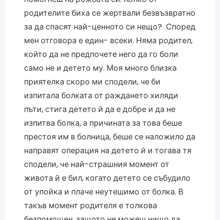
родителите биха се жертвали безвъзвратно
за да спасят най-ценното си нещо? Според
мен отговора е един- всеки. Няма родител,
който да не предпочете него да го боли
само не и детето му. Моя много близка
приятелка скоро ми сподели, че би
изпитала болката от раждането хиляди
пъти, стига детето й да е добре и да не
изпитва болка, а причината за това беше
престоя им в болница, беше се наложило да
направят операция на детето й и тогава тя
сподели, че най-страшния момент от
живота й е бил, когато детето се събудило
от упойка и плаче неутешимо от болка. В
такъв момент родителя е толкова
безпомощен, защото не можеш нищо да