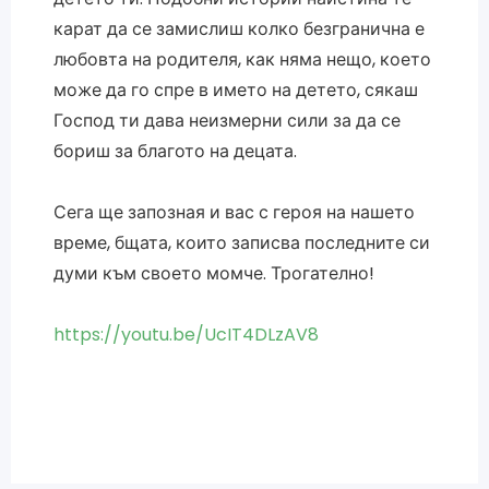
карат да се замислиш колко безгранична е
любовта на родителя, как няма нещо, което
може да го спре в името на детето, сякаш
Господ ти дава неизмерни сили за да се
бориш за благото на децата.
Сега ще запозная и вас с героя на нашето
време, бщата, които записва последните си
думи към своето момче. Трогателно!
https://youtu.be/UcIT4DLzAV8