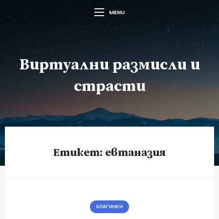
MENU
Виртуални размисли и
страсти
Етикет:
евтаназия
БЛАГИНКИ