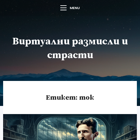
MENU
Виртуални размисли и
страсти
Етикет:
ток