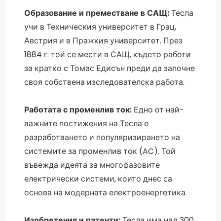
Образование и преместване в САЩ:
Тесла
учи в Техническия университет в Грац,
Австрия и в Пражкия университет. През
1884 г. той се мести в САЩ, където работи
за кратко с Томас Едисън преди да започне
своя собствена изследователска работа.
Работата с променлив ток:
Едно от най-
важните постижения на Тесла е
разработването и популяризирането на
системите за променлив ток (AC). Той
въвежда идеята за многофазовите
електрически системи, които днес са
основа на модерната електроенергетика.
Изобретения и патенти:
Тесла има над 300