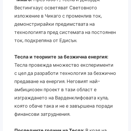
Вестингхаус осветяват Световното
изложение в Чикаго с променлив ток,
демонстрирайки предимствата на
технологията пред системата на постоянен
ток, подкрепяна от Едисън.
Тесла и теориите за безжична енергия:
Тесла провежда множество експерименти
с цел да разработи технология за безжично
предаване на енергия. Неговият най-
амбициозен проект в тази област е
изграждането на Варденклифовата кула,
която обаче така и не е завършена поради
финансови затруднения.
Последните години на Тесла:
В края на