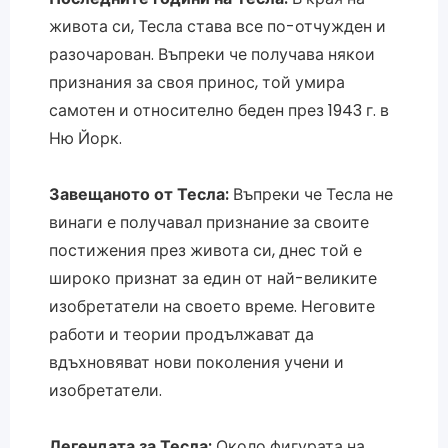
живота си, Тесла става все по-отчужден и
разочарован. Въпреки че получава някои
признания за своя принос, той умира
самотен и относително беден през 1943 г. в
Ню Йорк.
Завещаното от Тесла:
Въпреки че Тесла не
винаги е получавал признание за своите
постижения през живота си, днес той е
широко признат за един от най-великите
изобретатели на своето време. Неговите
работи и теории продължават да
вдъхновяват нови поколения учени и
изобретатели.
Легендата за Тесла:
Около фигурата на