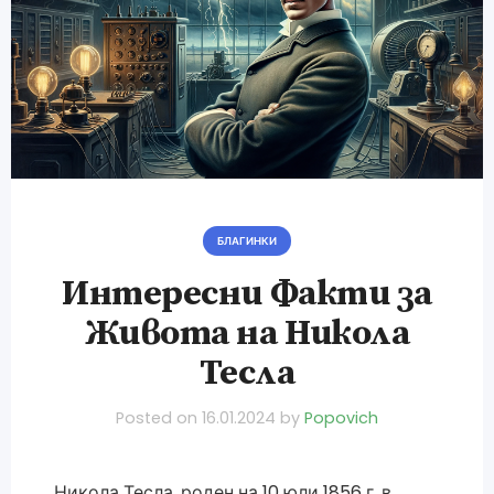
БЛАГИНКИ
Интересни Факти за
Живота на Никола
Тесла
Posted on
16.01.2024
by
Popovich
Никола Тесла, роден на 10 юли 1856 г. в