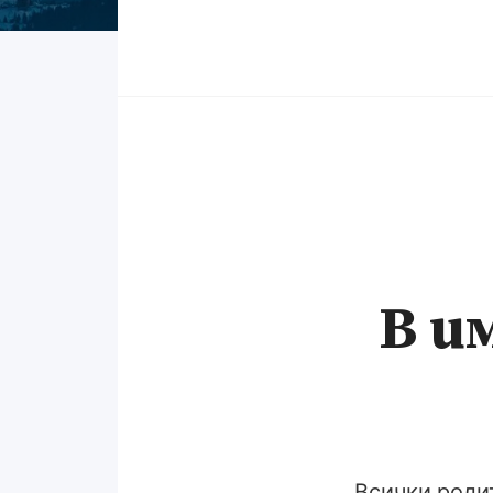
В и
Всички родит