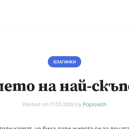
БЛАГИНКИ
мето на най-скъ
Posted on
17.05.2019
by
Popovich
ели казват, че биха дали живота си за децата