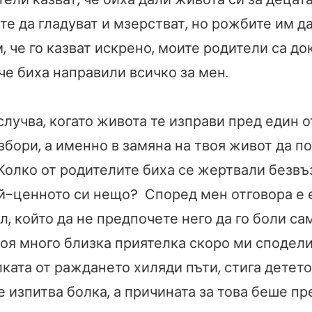
те да гладуват и мзерстват, но рожбите им да
 че го казват искрено, моите родители са до
че биха направили всичко за мен.
случва, когато живота те изправи пред един о
збори, а именно в замяна на твоя живот да п
 Колко от родителите биха се жертвали безвъ
ай-ценното си нещо? Според мен отговора е 
, който да не предпочете него да го боли са
оя много близка приятелка скоро ми сподели
ката от раждането хиляди пъти, стига детето
е изпитва болка, а причината за това беше пр