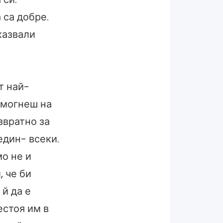
 са добре.
казвали
т най-
омогнеш на
звратно за
един- всеки.
мо не и
, че би
 й да е
естоя им в