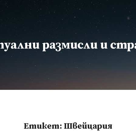
уални размисли и ст
Етикет:
Швейцария