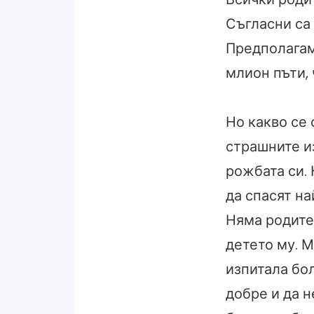
Съгласни са 
Предполагам,
млион пъти, 
Но какво се 
страшните и
рожбата си.
да спасят н
Няма родител
детето му. М
изпитала бол
добре и да н