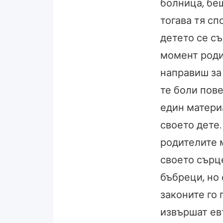
болница, бе
тогава тя сп
детето се съ
момент роди
направиш за
те боли пов
един материа
своето дете
родителите 
своето сърце
бъбреци, но 
законите го
извършат евт