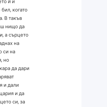
то й и
 бил, когато
. В такъв
еш нищо да
и, а сърцето
аднах на
о си на
, но
кара да дари
аряват
я и дали
цария и да
цето си, за