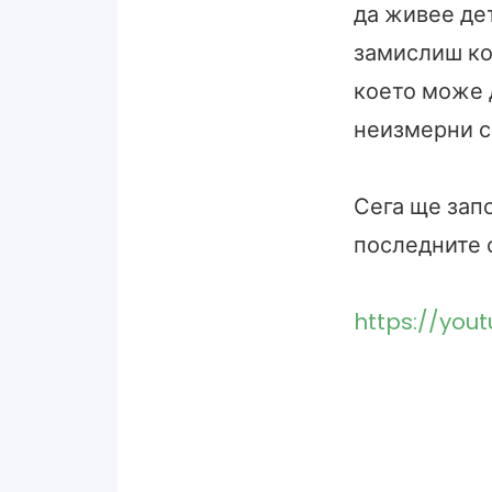
да живее дет
замислиш ко
което може д
неизмерни си
Сега ще запо
последните 
https://you