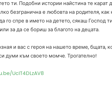
ето ти. Подобни истории найстина те карат д
лко безгранична е любовта на родителя, как 
а го спре в името на детето, сякаш Господ т
ли за да се бориш за благото на децата.
зная и вас с героя на нашето време, бщата, к
си думи към своето момче. Трогателно!
tu.be/UcIT4DLzAV8