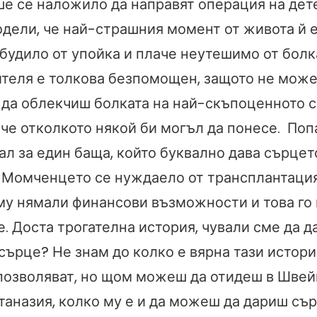
ше се наложило да направят операция на дете
одели, че най-страшния момент от живота й е
будило от упойка и плаче неутешимо от болка
теля е толкова безпомощен, защото не мож
 да облекчиш болката на най-скъпоценното с
ече отколкото някой би могъл да понесе. Поп
л за един баща, който буквално дава сърцет
. Момченцето се нуждаело от трансплантация
му нямали финансови възможности и това го 
. Доста трогателна история, чували сме да д
сърце? Не знам до колко е вярна тази истори
 позволяват, но щом можеш да отидеш в Швей
аназия, колко му е и да можеш да дариш сър