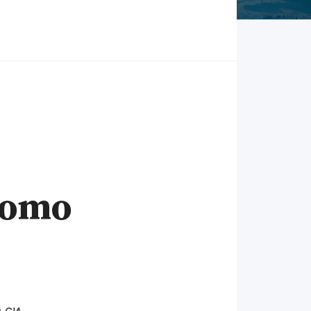
пото
 си.