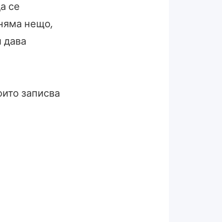
а се
няма нещо,
и дава
оито записва