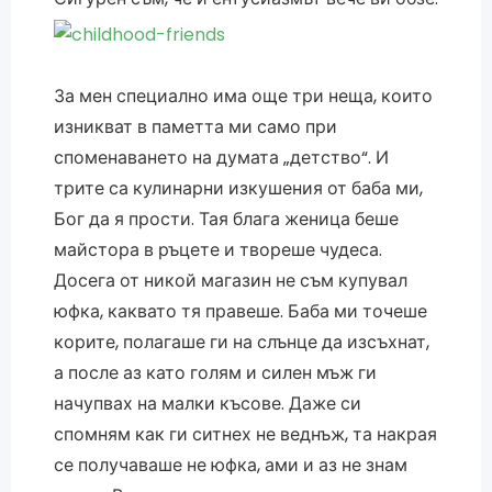
За мен специално има още три неща, които
изникват в паметта ми само при
споменаването на думата „детство“. И
трите са кулинарни изкушения от баба ми,
Бог да я прости. Тая блага женица беше
майстора в ръцете и твореше чудеса.
Досега от никой магазин не съм купувал
юфка, каквато тя правеше. Баба ми точеше
корите, полагаше ги на слънце да изсъхнат,
а после аз като голям и силен мъж ги
начупвах на малки късове. Даже си
спомням как ги ситнех не веднъж, та накрая
се получаваше не юфка, ами и аз не знам