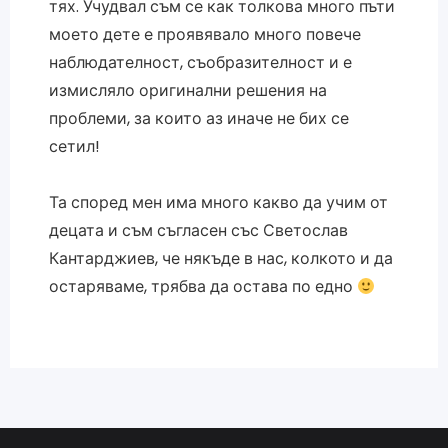
тях. Учудвал съм се как толкова много пъти
моето дете е проявявало много повече
наблюдателност, съобразителност и е
измисляло оригинални решения на
проблеми, за които аз иначе не бих се
сетил!
Та според мен има много какво да учим от
децата и съм съгласен със Светослав
Кантарджиев, че някъде в нас, колкото и да
остаряваме, трябва да остава по едно