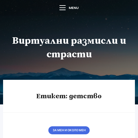
MENU
Виртуални размисли и
страсти
Етикет:
детство
ЗА МЕН И ОКОЛО МЕН