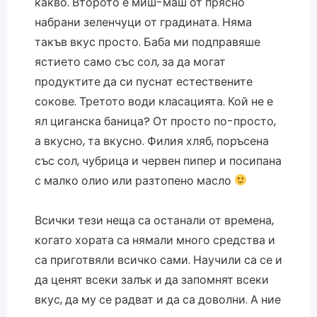
какво. Второто е миш-маш от прясно
набрани зеленчуци от градината. Няма
такъв вкус просто. Баба ми подправяше
ястието само със сол, за да могат
продуктите да си пуснат естествените
сокове. Третото води класацията. Кой не е
ял циганска баница? От просто по-просто,
а вкусно, та вкусно. Филия хляб, поръсена
със сол, чубрица и червен пипер и посипана
с малко олио или разтопено масло
Всички тези неща са останали от времена,
когато хората са нямали много средства и
са приготвяли всичко сами. Научили са се и
да ценят всеки залък и да запомнят всеки
вкус, да му се радват и да са доволни. А ние