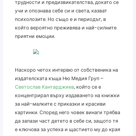
трудности и предизвикателства, докато се
учи и опознава себе си и света, казват
психолозите. Но също е и периодът, в
който вероятно преживява и най-силните
приятни емоции.
Наскоро четох интервю от собственика на
издателската къща Ню Медия Груп –
Светослав Кантарджиев
, който се е
концентрирал върху издаването на книжки
за най-малките с приказки и красиви
картинки. Според него човек винаги трябва
да запази част детето в себе си, защото тя
е ключова за успеха и щастието му до края