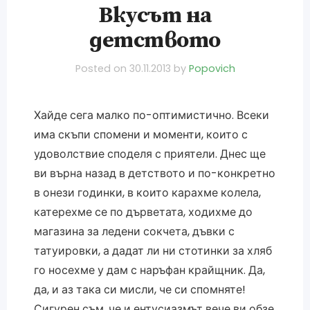
Вкусът на
детството
Posted on
30.11.2013
by
Popovich
Хайде сега малко по-оптимистично. Всеки
има скъпи спомени и моменти, които с
удоволствие споделя с приятели. Днес ще
ви върна назад в детството и по-конкретно
в онези годинки, в които карахме колела,
катерехме се по дърветата, ходихме до
магазина за ледени сокчета, дъвки с
татуировки, а дадат ли ни стотинки за хляб
го носехме у дам с наръфан крайщник. Да,
да, и аз така си мисли, че си спомняте!
Сигурен съм, че и ентусиазмът вече ви обзе.