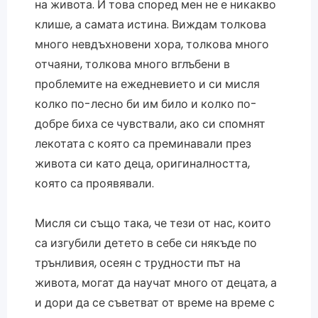
на живота. И това според мен не е никакво
клише, а самата истина. Виждам толкова
много невдъхновени хора, толкова много
отчаяни, толкова много вглъбени в
проблемите на ежедневието и си мисля
колко по-лесно би им било и колко по-
добре биха се чувствали, ако си спомнят
лекотата с която са преминавали през
живота си като деца, оригиналността,
която са проявявали.
Мисля си също така, че тези от нас, които
са изгубили детето в себе си някъде по
трънливия, осеян с трудности път на
живота, могат да научат много от децата, а
и дори да се съветват от време на време с