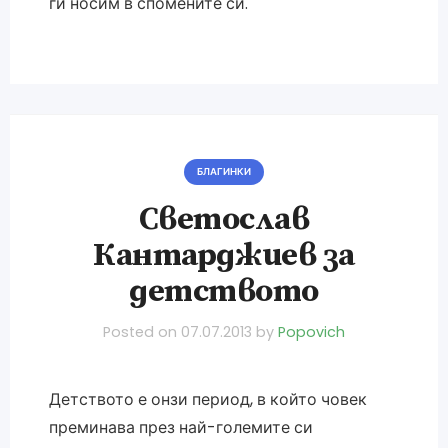
ги носим в спомените си.
БЛАГИНКИ
Светослав
Кантарджиев за
детството
Posted on
07.07.2013
by
Popovich
Детството е онзи период, в който човек
преминава през най-големите си