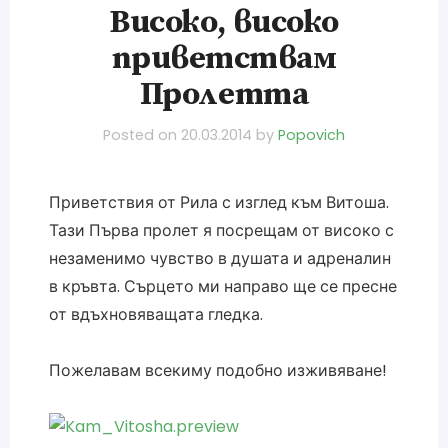
Високо, високо
приветствам
Пролетта
Posted on
20.03.2014
by
Popovich
Приветствия от Рила с изглед към Витоша.
Тази Първа пролет я посрещам от високо с
незаменимо чувство в душата и адреналин
в кръвта. Сърцето ми направо ще се пресне
от вдъхновяващата гледка.
Пожелавам всекиму подобно изживяване!