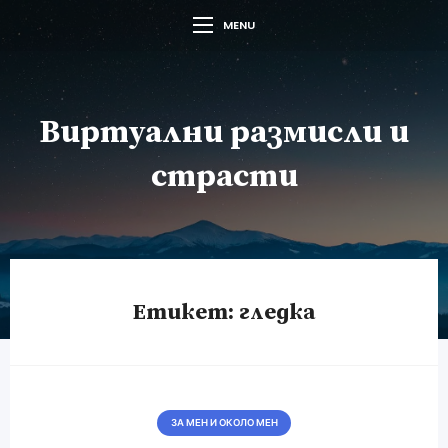
MENU
Виртуални размисли и
страсти
Етикет:
гледка
ЗА МЕН И ОКОЛО МЕН