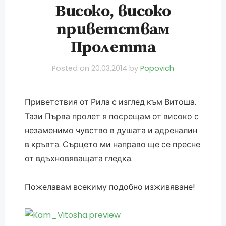
Високо, високо
приветствам
Пролетта
Posted on
20.03.2014
by
Popovich
Приветствия от Рила с изглед към Витоша.
Тази Първа пролет я посрещам от високо с
незаменимо чувство в душата и адреналин
в кръвта. Сърцето ми направо ще се пресне
от вдъхновяващата гледка.
Пожелавам всекиму подобно изживяване!