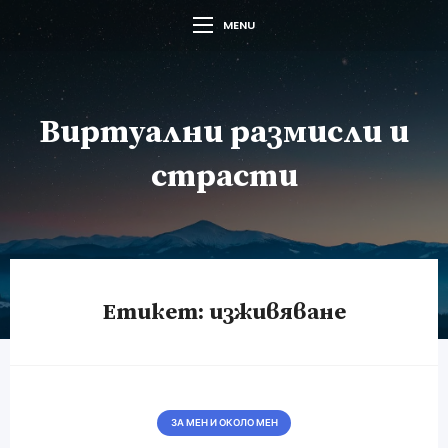
MENU
Виртуални размисли и
страсти
Етикет:
изживяване
ЗА МЕН И ОКОЛО МЕН