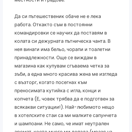
Да си пътешественик обаче не е лека
работа. Откакто съм в постоянни
командировки се научих да поставям в
колата си дежурната пътническа чанта. В
нея винаги има бельо, чорапи и тоалетни
принадлежности. Още се виждам в
магазина как купувам сгъваема четка за
зъби, а една много красива жена ме изгледа
с възторг, когато посегнах към
преносимата кутийка с игла, конци и
копчета (Е, човек трябва да е подготвен за
всякакви ситуации!). Най-любимото нещо
в хотелските стаи са ми малките сапунчета
и шампоани. Не само, че имат неутрален
аромат, което много ми допада (мразя на