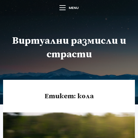
MENU
Виртуални размисли и
страсти
Етикет:
кола