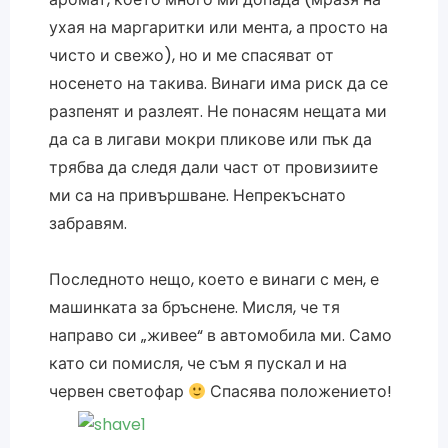
ухая на маргаритки или мента, а просто на
чисто и свежо), но и ме спасяват от
носенето на такива. Винаги има риск да се
разпенят и разлеят. Не понасям нещата ми
да са в лигави мокри пликове или пък да
трябва да следя дали част от провизиите
ми са на привършване. Непрекъснато
забравям.
Последното нещо, което е винаги с мен, е
машинката за бръснене. Мисля, че тя
направо си „живее“ в автомобила ми. Само
като си помисля, че съм я пускал и на
червен светофар
Спасява положението!