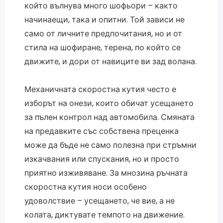
който вълнува много шофьори – както
начинаещи, така и опитни. Той зависи не
само от личните предпочитания, но и от
стила на шофиране, терена, по който се
движите, и дори от навиците ви зад волана.
Механичната скоростна кутия често е
изборът на онези, които обичат усещането
за пълен контрол над автомобила. Смяната
на предавките със собствена преценка
може да бъде не само полезна при стръмни
изкачвания или спускания, но и просто
приятно изживяване. За мнозина ръчната
скоростна кутия носи особено
удоволствие – усещането, че вие, а не
колата, диктувате темпото на движение.