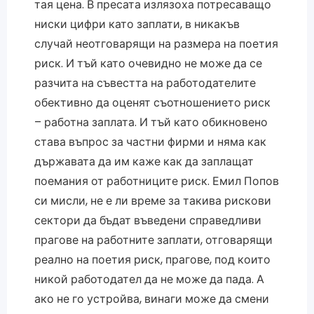
тая цена. В пресата излязоха потресаващо
ниски цифри като заплати, в никакъв
случай неотговарящи на размера на поетия
риск. И тъй като очевидно не може да се
разчита на съвестта на работодателите
обективно да оценят съотношението риск
– работна заплата. И тъй като обикновено
става въпрос за частни фирми и няма как
държавата да им каже как да заплащат
поемания от работниците риск. Емил Попов
си мисли, не е ли време за такива рискови
сектори да бъдат въведени справедливи
прагове на работните заплати, отговарящи
реално на поетия риск, прагове, под които
никой работодател да не може да пада. А
ако не го устройва, винаги може да смени