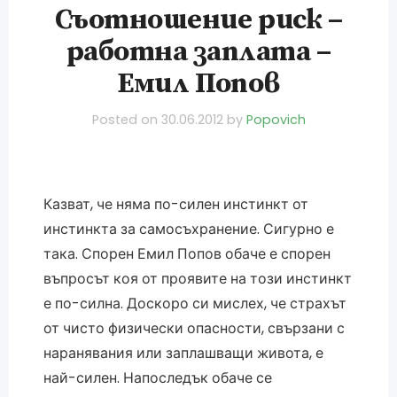
Съотношение риск –
работна заплата –
Емил Попов
Posted on
30.06.2012
by
Popovich
Казват, че няма по-силен инстинкт от
инстинкта за самосъхранение. Сигурно е
така. Спорен Емил Попов обаче е спорен
въпросът коя от проявите на този инстинкт
е по-силна. Доскоро си мислех, че страхът
от чисто физически опасности, свързани с
наранявания или заплашващи живота, е
най-силен. Напоследък обаче се