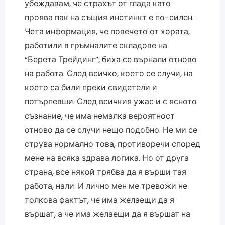
убеждавам, че страхът от глада като
проява пак на същия инстинкт е по-силен.
Чета информация, че повечето от хората,
работили в гръмналите складове на
“Берета Трейдинг”, биха се върнали отново
на работа. След всичко, което се случи, на
което са били преки свидетели и
потърпевши. След всичкия ужас и с ясното
съзнание, че има немалка вероятност
отново да се случи нещо подобно. Не ми се
струва нормално това, противоречи според
мене на всяка здрава логика. Но от друга
страна, все някой трябва да я върши тая
работа, нали. И лично мен ме тревожи не
толкова фактът, че има желаещи да я
вършат, а че има желаещи да я вършат на