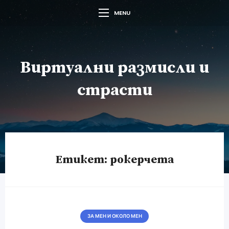
MENU
Виртуални размисли и
страсти
Етикет:
рокерчета
ЗА МЕН И ОКОЛО МЕН