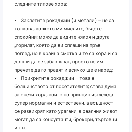
следните типове хора:
• Заклетите рокаджии (и метали) – не са
толкова, колкото ми мислите; бъдете
спокойни; може да видите някоя и друга
„горила”, която да ви сплаши на пръв
поглед, но в крайна сметка и те са хора и са
дошли да се забавляват; просто не им
пречете да го правят и всичко ще е наред;
• Прикритите рокаджии – това е
болшинството от посетителите; става дума
за онези хора, които по принцип изглеждат
супер нормални и естествени, а всъщност
се развихрят като урагани; в реалния живот
могат да са консултанти, брокери, търговци
и т.н.;