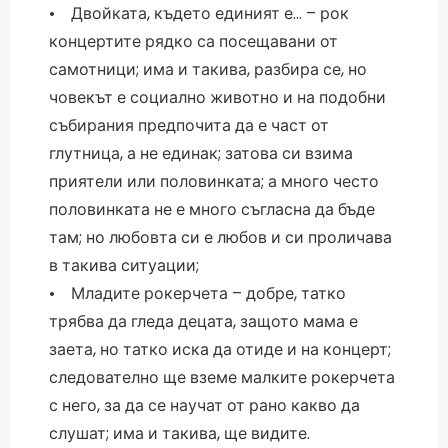
• Двойката, където единият е… – рок
концертите рядко са посещавани от
самотници; има и такива, разбира се, но
човекът е социално животно и на подобни
събирания предпочита да е част от
глутница, а не единак; затова си взима
приятели или половинката; а много често
половинката не е много съгласна да бъде
там; но любовта си е любов и си проличава
в такива ситуации;
• Младите рокерчета – добре, татко
трябва да гледа децата, защото мама е
заета, но татко иска да отиде и на концерт;
следователно ще вземе малките рокерчета
с него, за да се научат от рано какво да
слушат; има и такива, ще видите.