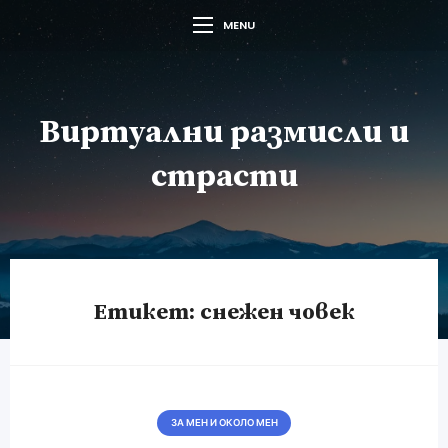
MENU
Виртуални размисли и
страсти
Етикет:
снежен човек
ЗА МЕН И ОКОЛО МЕН