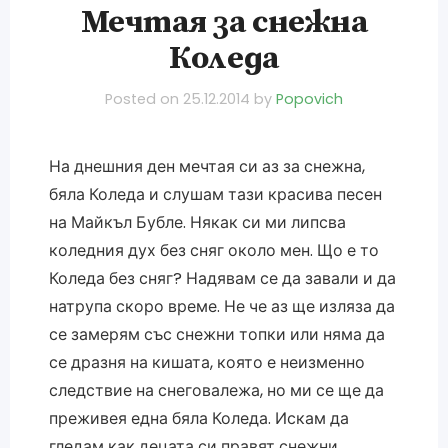
Мечтая за снежна
Коледа
Posted on
25.12.2014
by
Popovich
На днешния ден мечтая си аз за снежна,
бяла Коледа и слушам тази красива песен
на Майкъл Бубле. Някак си ми липсва
коледния дух без сняг около мен. Що е то
Коледа без сняг? Надявам се да завали и да
натрупа скоро време. Не че аз ще изляза да
се замерям със снежни топки или няма да
се дразня на кишата, която е неизменно
следствие на снеговалежа, но ми се ще да
преживея една бяла Коледа. Искам да
гледам как децата си правят снежни