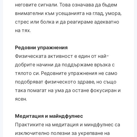
неговите сигнали. Това означава да бъдем
внимателни към усещанията на глад, умора,
стрес или болка и да реагираме адекватно
на тях.
Редовни упражнения
Физическата активност е един от най-
добрите начини да поддържаме връзка с
тялото си. Редовните упражнения не само
подобряват физическото здраве, но също
така помагат на ума да остане фокусиран и
ясен.
Медитация и майндфулнес
Практиките на медитация и миндфулнес са
изключително полезни за укрепване на