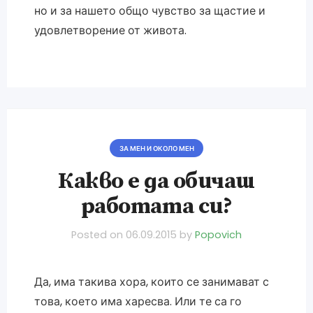
но и за нашето общо чувство за щастие и
удовлетворение от живота.
ЗА МЕН И ОКОЛО МЕН
Какво е да обичаш
работата си?
Posted on
06.09.2015
by
Popovich
Да, има такива хора, които се занимават с
това, което има харесва. Или те са го