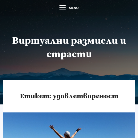
MENU
Виртуални размисли и
страсти
Етикет:
удовлетвореност