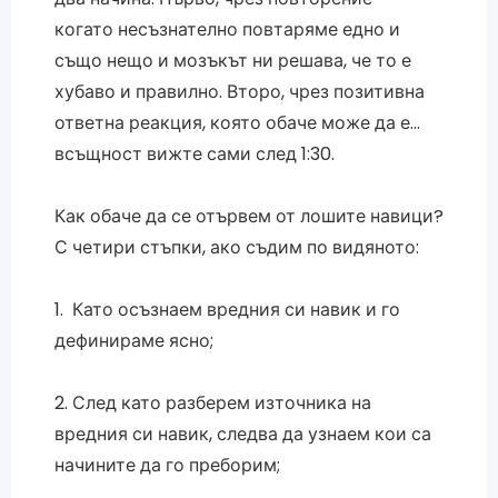
когато несъзнателно повтаряме едно и
също нещо и мозъкът ни решава, че то е
хубаво и правилно. Второ, чрез позитивна
ответна реакция, която обаче може да е…
всъщност вижте сами след 1:30.
Как обаче да се отървем от лошите навици?
С четири стъпки, ако съдим по видяното:
1. Като осъзнаем вредния си навик и го
дефинираме ясно;
2. След като разберем източника на
вредния си навик, следва да узнаем кои са
начините да го преборим;