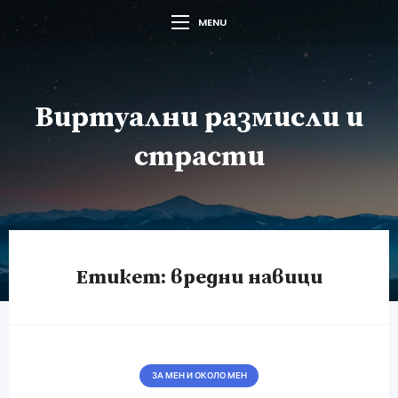
MENU
Виртуални размисли и
страсти
Етикет:
вредни навици
ЗА МЕН И ОКОЛО МЕН