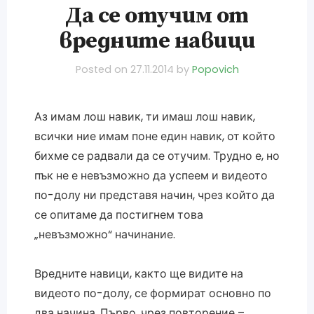
Да се отучим от
вредните навици
Posted on
27.11.2014
by
Popovich
Аз имам лош навик, ти имаш лош навик,
всички ние имам поне един навик, от който
бихме се радвали да се отучим. Трудно е, но
пък не е невъзможно да успеем и видеото
по-долу ни представя начин, чрез който да
се опитаме да постигнем това
„невъзможно“ начинание.
Вредните навици, както ще видите на
видеото по-долу, се формират основно по
два начина. Първо, чрез повторение –