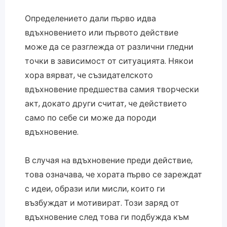
Определението дали първо идва
вдъхновението или първото действие
може да се разглежда от различни гледни
точки в зависимост от ситуацията. Някои
хора вярват, че съзидателското
вдъхновение предшества самия творчески
акт, докато други считат, че действието
само по себе си може да породи
вдъхновение.
В случая на вдъхновение преди действие,
това означава, че хората първо се зареждат
с идеи, образи или мисли, които ги
възбуждат и мотивират. Този заряд от
вдъхновение след това ги подбужда към