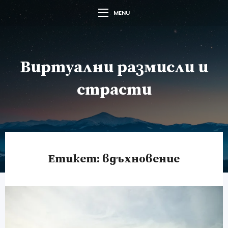
MENU
Виртуални размисли и
страсти
Етикет:
вдъхновение