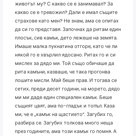
животът му? С какво се е занимавал? За
какво се е тревожил? Дали е имал същите
страхове като мен? Не знам, ама се опитах
да си го представя. Започнах да ритам един
плосък, сив камък, дето лежеше на земята.
Имаше малка пукнатина отгоре, като че ли
някой го е хвърлил ядосано. Ритах го и си
мислех за дядо ми. Той също обичаше да
рита камъни, казваше, че така прогонва
лошите мисли. Май беше прав. И тогава се
сетих, преди десет години, на морето, дядо
ми ми даде един специален камък. Беше
същият цвят, ама по-гладък и топъл. Каза
ми, че е „камък на щастието“. Загубих го,
разбира се. Загубих толкова много неща
през годините, ама този камък го помня. А