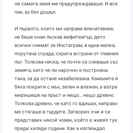
ли самата земя ме предупреждаваше. И все
пак, аз бях дошъл.
И първото, което ми направи впечатление,
не беше онзи лъскав амфитеатър, дето
всички снимат за Инстаграм, а една малка,
порутена сграда, скрита встрани от главния
път. Толкова ниска, че почти се сливаше със
земята, като че ли нарочно е построена
така, за да остане незабелязана. Камъните ѝ
бяха покрити с мъх, зелен и влажен, а вътре
миришеше на пръст и нещо… нещо древно.
Толкова древно, че като го вдишах, направо
ме стягаше в гърдите. Затворих очи и си
представих някой човек, който е живял тук
преди хиляди години. Как е изглеждал