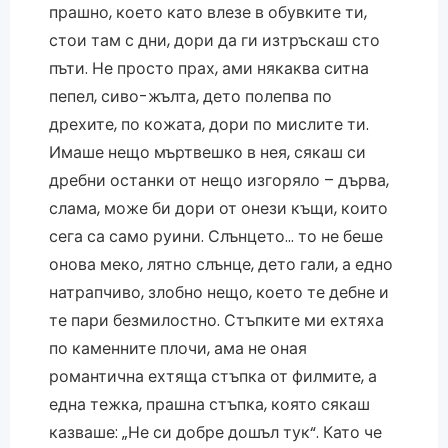
прашно, което като влезе в обувките ти,
стои там с дни, дори да ги изтръскаш сто
пъти. Не просто прах, ами някаква ситна
пепел, сиво-жълта, дето полепва по
дрехите, по кожата, дори по мислите ти.
Имаше нещо мъртвешко в нея, сякаш си
дребни останки от нещо изгоряло – дърва,
слама, може би дори от онези къщи, които
сега са само руини. Слънцето… то не беше
онова меко, лятно слънце, дето гали, а едно
натрапчиво, злобно нещо, което те дебне и
те пари безмилостно. Стъпките ми ехтяха
по каменните плочи, ама не оная
романтична ехтяща стъпка от филмите, а
една тежка, прашна стъпка, която сякаш
казваше: „Не си добре дошъл тук“. Като че