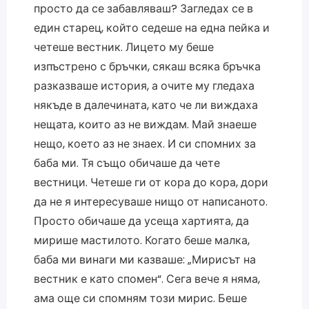
просто да се забавляваш? Загледах се в
един старец, който седеше на една пейка и
четеше вестник. Лицето му беше
изпъстрено с бръчки, сякаш всяка бръчка
разказваше история, а очите му гледаха
някъде в далечината, като че ли виждаха
нещата, които аз не виждам. Май знаеше
нещо, което аз не знаех. И си спомних за
баба ми. Тя също обичаше да чете
вестници. Четеше ги от кора до кора, дори
да не я интересуваше нищо от написаното.
Просто обичаше да усеща хартията, да
мирише мастилото. Когато беше малка,
баба ми винаги ми казваше: „Мирисът на
вестник е като спомен“. Сега вече я няма,
ама още си спомням този мирис. Беше