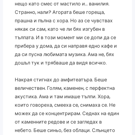
нещо като смес от мастило и… ванилия.
Странно, нали? Агората беше гореща,
прашна и пълна с хора. Но аз се чувствах
някак си сам, като че ли бях изгубен в
тълпата. И в този момент ми се допи да се
прибера у дома, да си направя едно кафе и
да си пусна любимата музика. Ама не, бях
дошъл тук и трябваше да видя всичко.
Накрая стигнах до амфитеатъра. Беше
величествен. Голям, каменен, с перфектна
акустика. Ама и там имаше тълпи. Хора,
които говореха, смееха се, снимаха се. Не
можех да се концентрирам. Седнах на един
от каменните редове и се загледах в
небето. Беше синьо, без облаци. Слънцето