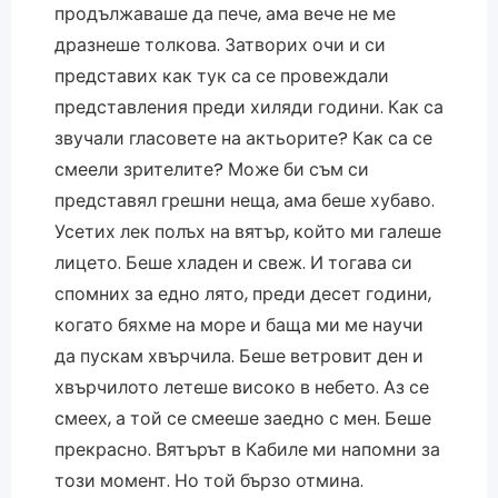
продължаваше да пече, ама вече не ме
дразнеше толкова. Затворих очи и си
представих как тук са се провеждали
представления преди хиляди години. Как са
звучали гласовете на актьорите? Как са се
смеели зрителите? Може би съм си
представял грешни неща, ама беше хубаво.
Усетих лек полъх на вятър, който ми галеше
лицето. Беше хладен и свеж. И тогава си
спомних за едно лято, преди десет години,
когато бяхме на море и баща ми ме научи
да пускам хвърчила. Беше ветровит ден и
хвърчилото летеше високо в небето. Аз се
смеех, а той се смееше заедно с мен. Беше
прекрасно. Вятърът в Кабиле ми напомни за
този момент. Но той бързо отмина.