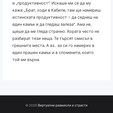
и „продуктивност“. Искаше ми се да му
кажа: „Брат, ходи в Кабиле, там ще намериш
истинската продуктивност – да седнеш на
един камък и да гледаш залеза“. Ама не,
щеше да ме гледа странно. Хората често не
разбират тези неща. Те търсят смисъл в
грешните места. А аз… аз си го намерих в
един прашен камък и в спомените, които
той ми върна.
© 2026
Виртуални размисли и страсти