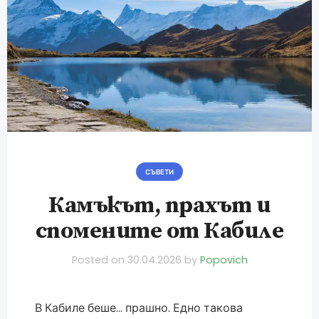
СЪВЕТИ
Камъкът, прахът и
спомените от Кабиле
Posted on
30.04.2026
by
Popovich
В Кабиле беше… прашно. Едно такова