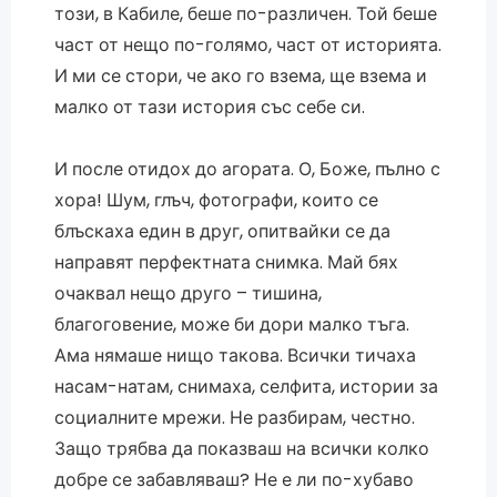
този, в Кабиле, беше по-различен. Той беше
част от нещо по-голямо, част от историята.
И ми се стори, че ако го взема, ще взема и
малко от тази история със себе си.
И после отидох до агората. О, Боже, пълно с
хора! Шум, глъч, фотографи, които се
блъскаха един в друг, опитвайки се да
направят перфектната снимка. Май бях
очаквал нещо друго – тишина,
благоговение, може би дори малко тъга.
Ама нямаше нищо такова. Всички тичаха
насам-натам, снимаха, селфита, истории за
социалните мрежи. Не разбирам, честно.
Защо трябва да показваш на всички колко
добре се забавляваш? Не е ли по-хубаво