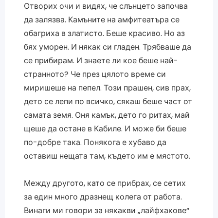
Отворих очи и видях, че слънцето започва
да залязва. Камъните на амфитеатъра се
обагриха в златисто. Беше красиво. Но аз
бях уморен. И някак си гладен. Трябваше да
се прибирам. И знаете ли кое беше най-
странното? Че през цялото време си
миришеше на пепел. Този прашен, сив прах,
дето се лепи по всичко, сякаш беше част от
самата земя. Оня камък, дето го ритах, май
щеше да остане в Кабиле. И може би беше
по-добре така. Понякога е хубаво да
оставиш нещата там, където им е мястото.
Между другото, като се прибрах, се сетих
за един много дразнещ колега от работа.
Винаги ми говори за някакви „лайфхакове“