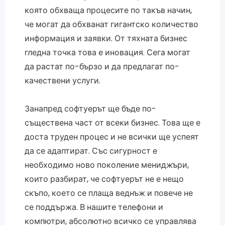
която обхваща процесите по такъв начин,
че могат да обхванат гигантско количество
информация и заявки. От тяхната бизнес
гледна точка това е иновация. Сега могат
да растат по-бързо и да предлагат по-
качествени услуги.
Занапред софтуерът ще бъде по-
съществена част от всеки бизнес. Това ще е
доста труден процес и не всички ще успеят
да се адаптират. Със сигурност е
необходимо ново поколение мениджъри,
които разбират, че софтуерът не е нещо
скъпо, което се плаща веднъж и повече не
се поддържа. В нашите телефони и
компютри, абсолютно всичко се управлява