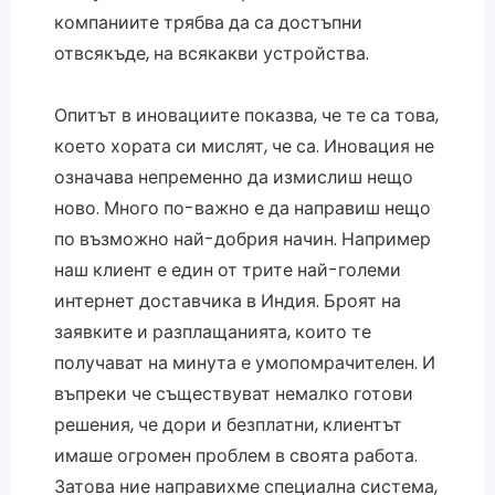
компаниите трябва да са достъпни
отвсякъде, на всякакви устройства.
Опитът в иновациите показва, че те са това,
което хората си мислят, че са. Иновация не
означава непременно да измислиш нещо
ново. Много по-важно е да направиш нещо
по възможно най-добрия начин. Например
наш клиент е един от трите най-големи
интернет доставчика в Индия. Броят на
заявките и разплащанията, които те
получават на минута е умопомрачителен. И
въпреки че съществуват немалко готови
решения, че дори и безплатни, клиентът
имаше огромен проблем в своята работа.
Затова ние направихме специална система,