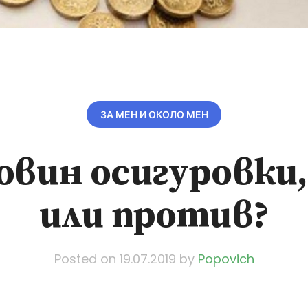
ЗА МЕН И ОКОЛО МЕН
овин осигуровки, 
или против?
Posted on
19.07.2019
by
Popovich