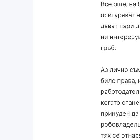
Все още, на 
осигуряват 
дават пари „
ни интересув
гръб.
Аз лично съм
било права, 
работодатели
когато стане
принуден да
робовладелци
тях се отнас