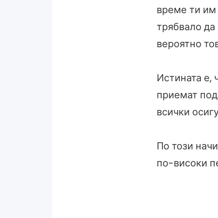
време ти им 
трябвало да
вероятно тов
Истината е, 
приемат под
всички осигу
По този нач
по-високи п