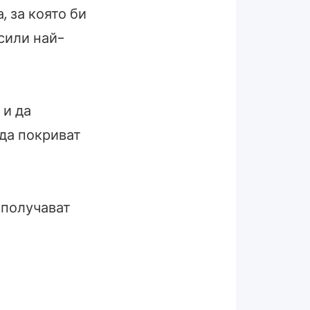
, за която би
сили най-
 и да
да покриват
 получават