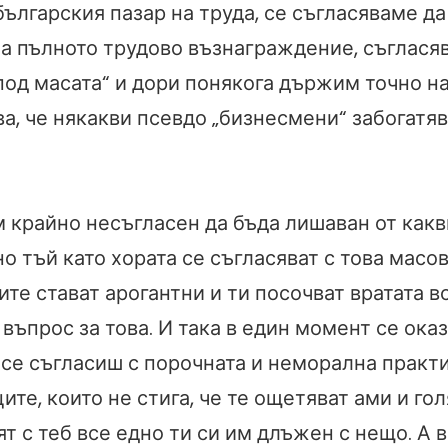
българския пазар на труда, се съгласяваме да
на пълното трудово възнаграждение, съгласяв
под масата“ и дори понякога държим точно на
а, че някакви псевдо „бизнесмени“ забогатяв
 крайно несъгласен да бъда лишаван от какв
но тъй като хората се съгласяват с това масов
те стават арогантни и ти посочват вратата в
 въпрос за това. И така в един момент се ока
 се съгласиш с порочната и неморална практи
те, които не стига, че те ощетяват ами и гол
ят с теб все едно ти си им длъжен с нещо. А 