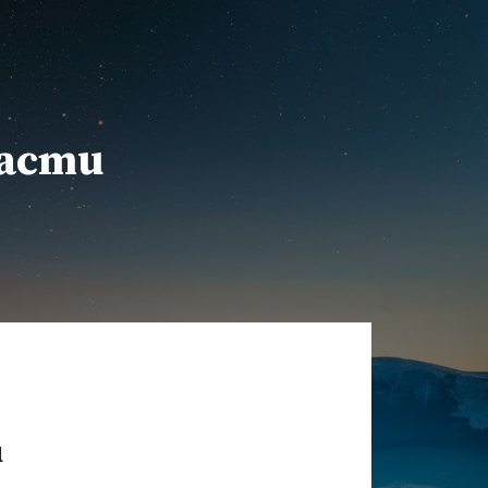
расти
и