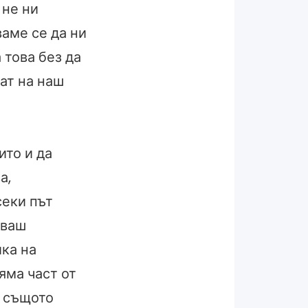
 не ни
аме се да ни
 това без да
ат на наш
ито и да
а,
секи път
зваш
ка на
яма част от
в същото