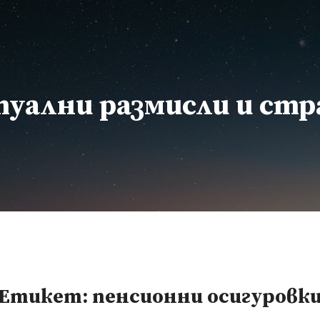
уални размисли и ст
Етикет:
пенсионни осигуровк