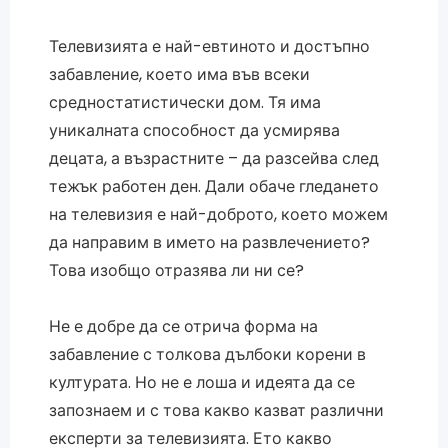
Телевизията е най-евтиното и достъпно
забавление, което има във всеки
средностатистически дом. Тя има
уникалната способност да усмирява
децата, а възрастните – да разсейва след
тежък работен ден. Дали обаче гледането
на телевизия е най-доброто, което можем
да направим в името на развлечението?
Това изобщо отразява ли ни се?
Не е добре да се отрича форма на
забавление с толкова дълбоки корени в
културата. Но не е лоша и идеята да се
запознаем и с това какво казват различни
експерти за телевизията. Ето какво