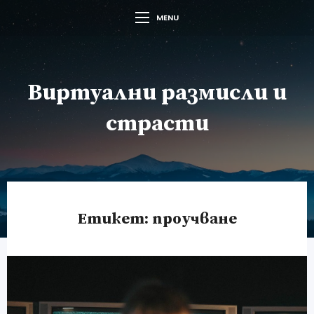
MENU
Виртуални размисли и
страсти
Етикет:
проучване