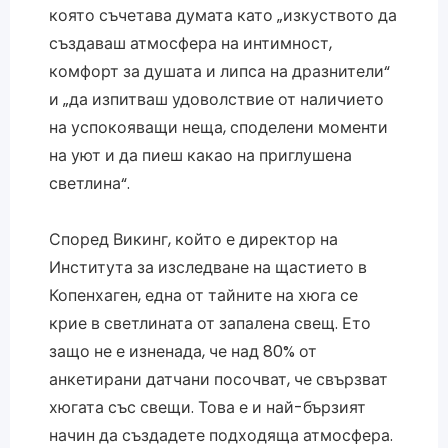
която съчетава думата като „изкуството да
създаваш атмосфера на интимност,
комфорт за душата и липса на дразнители“
и „да изпитваш удоволствие от наличието
на успокояващи неща, споделени моменти
на уют и да пиеш какао на приглушена
светлина“.
Според Викинг, който е директор на
Института за изследване на щастието в
Копенхаген, една от тайните на хюга се
крие в светлината от запалена свещ. Ето
защо не е изненада, че над 80% от
анкетирани датчани посочват, че свързват
хюгата със свещи. Това е и най-бързият
начин да създадете подходяща атмосфера.