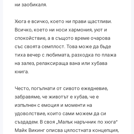
ни заобикаля.
Хюга е всичко, което ни прави щастливи.
Всичко, което ни носи хармония, уют и
спокойствие, а в същото време очарова
със своята семплост. Това може да бъде
тиха вечер с любимата, разходка по плажа
на залез, релаксираща вана или хубава
книга.
Често, погълнати от сивото ежедневие,
забравяме, че животът е хубав, че е
изпълнен с емоция и моменти на
удоволствие, които сами можем да си
създадем. В своя „Малък наръчник по хюга“
Майк Викинг описва цялостната концепция,