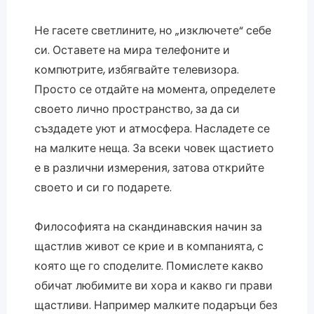
Не гасете светлините, но „изключете“ себе
си. Оставете на мира телефоните и
компютрите, избягвайте телевизора.
Просто се отдайте на момента, определете
своето лично пространство, за да си
създадете уют и атмосфера. Насладете се
на малките неща. За всеки човек щастието
е в различни измерения, затова открийте
своето и си го подарете.
Философията на скандинавския начин за
щастлив живот се крие и в компанията, с
която ще го споделите. Помислете какво
обичат любимите ви хора и какво ги прави
щастливи. Например малките подаръци без