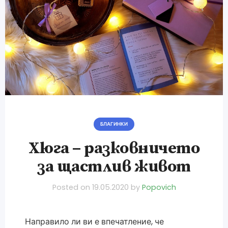
БЛАГИНКИ
Хюга – разковничето
за щастлив живот
Posted on
19.05.2020
by
Popovich
Направило ли ви е впечатление, че