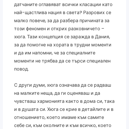
датчаните оглавяват всички класации като
най-щастлива нация в света? Разрових се
малко повече, за да разбера причината за
този феномен и открих разковничето –
хюга. Тази концепция се заражда в Дания,
за да помогне на хората в трудни моменти
и да им напомни, че за специалните
моменти не трябва да се търси специален
повод.
С други думи, хюга означава да се радваш
на малките неща, да ги оценяваш и да
чувстваш хармонията както в дома си, така
и в душата си. Хюга се крие в детайлите и в
отношението, което имаме към самите
себе си, към околните и към всичко, което