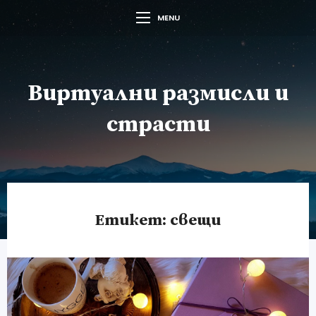
MENU
Виртуални размисли и
страсти
Етикет:
свещи