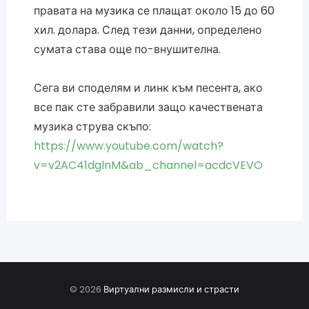
правата на музика се плащат около 15 до 60
хил. долара. След тези данни, определено
сумата става още по-внушителна.
Сега ви споделям и линк към песента, ако
все пак сте забравили защо качествената
музика струва скъпо:
https://www.youtube.com/watch?
v=v2AC41dglnM&ab_channel=acdcVEVO
© 2026
Виртуални размисли и страсти