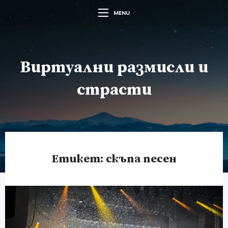
MENU
Виртуални размисли и
страсти
Етикет:
скъпа песен