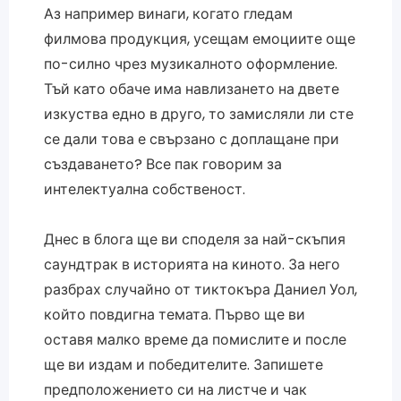
Аз например винаги, когато гледам
филмова продукция, усещам емоциите още
по-силно чрез музикалното оформление.
Тъй като обаче има навлизането на двете
изкуства едно в друго, то замисляли ли сте
се дали това е свързано с доплащане при
създаването? Все пак говорим за
интелектуална собственост.
Днес в блога ще ви споделя за най-скъпия
саундтрак в историята на киното. За него
разбрах случайно от тиктокъра Даниел Уол,
който повдигна темата. Първо ще ви
оставя малко време да помислите и после
ще ви издам и победителите. Запишете
предположението си на листче и чак