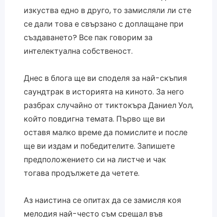
изкуства едно в друго, то замисляли ли сте
се дали това е свързано с доплащане при
създаването? Все пак говорим за
интелектуална собственост.
Днес в блога ще ви споделя за най-скъпия
саундтрак в историята на киното. За него
разбрах случайно от тиктокъра Даниел Уол,
който повдигна темата. Първо ще ви
оставя малко време да помислите и после
ще ви издам и победителите. Запишете
предположението си на листче и чак
тогава продължете да четете.
Аз наистина се опитах да се замисля коя
мелодия най-често съм срещал във