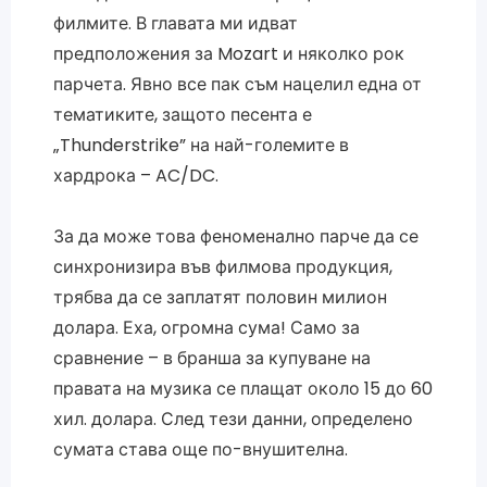
филмите. В главата ми идват
предположения за Mozart и няколко рок
парчета. Явно все пак съм нацелил една от
тематиките, защото песента е
„Thunderstrike” на най-големите в
хардрока – AC/DC.
За да може това феноменално парче да се
синхронизира във филмова продукция,
трябва да се заплатят половин милион
долара. Еха, огромна сума! Само за
сравнение – в бранша за купуване на
правата на музика се плащат около 15 до 60
хил. долара. След тези данни, определено
сумата става още по-внушителна.