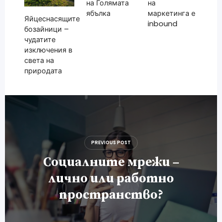
на Голямата
на
ябълка
маркетинга е
Яйцеснасящите
inbound
бозайници –
чудатите
изключения в
света на
природата
Навигация
PREVIOUS POST
Социалните мрежи –
лично или работно
пространство?