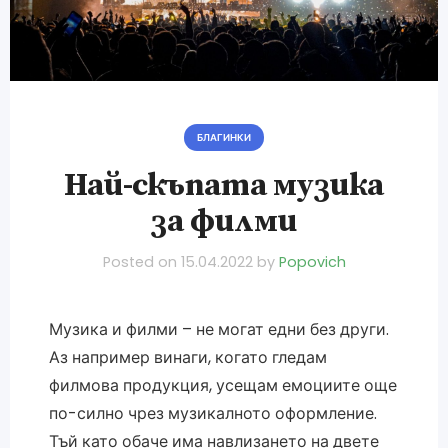
БЛАГИНКИ
Най-скъпата музика
за филми
Posted on
15.04.2022
by
Popovich
Музика и филми – не могат едни без други.
Аз например винаги, когато гледам
филмова продукция, усещам емоциите още
по-силно чрез музикалното оформление.
Тъй като обаче има навлизането на двете