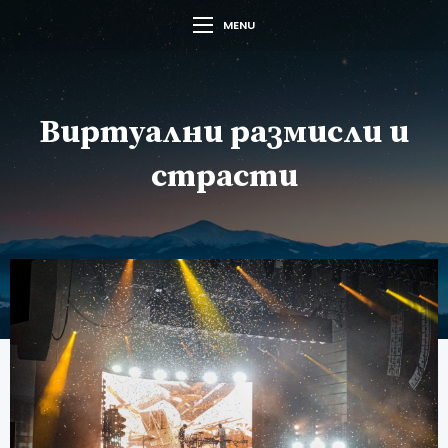
MENU
Виртуални размисли и
страсти