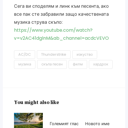
Сега ви споделям и линк към песента, ако
все пак сте забравили защо качествената
музика струва скъпо:
https://www.youtube.com/watch?
v=v2AC41dglnM&ab_channel=acdcVEVO
AC/DC
Thunderstrike
изкуство
музика
скъпа песен
филм
хардрок
You might also like
Големият глас
Новото име