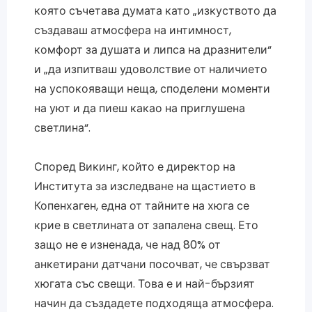
която съчетава думата като „изкуството да
създаваш атмосфера на интимност,
комфорт за душата и липса на дразнители“
и „да изпитваш удоволствие от наличието
на успокояващи неща, споделени моменти
на уют и да пиеш какао на приглушена
светлина“.
Според Викинг, който е директор на
Института за изследване на щастието в
Копенхаген, една от тайните на хюга се
крие в светлината от запалена свещ. Ето
защо не е изненада, че над 80% от
анкетирани датчани посочват, че свързват
хюгата със свещи. Това е и най-бързият
начин да създадете подходяща атмосфера.