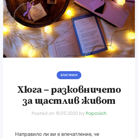
БЛАГИНКИ
Хюга – разковничето
за щастлив живот
Posted on
19.05.2020
by
Popovich
Направило ли ви е впечатление, че