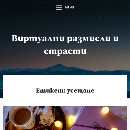
MENU
Виртуални размисли и
страсти
Етикет:
усещане