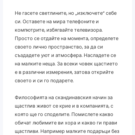
Не гасете светлините, но „изключете“ себе
си. Оставете на мира телефоните и
компютрите, избягвайте телевизора.
Просто се отдайте на момента, определете
своето лично пространство, за да си
създадете уют и атмосфера. Насладете се
на малките неща. За всеки човек щастието
е в различни измерения, затова открийте
своето и си го подарете.
Философията на скандинавския начин за
щастлив живот се крие и в компанията, с
която ще го споделите. Помислете какво
обичат любимите ви хора и какво ги прави
щастливи. Например малките подаръци без