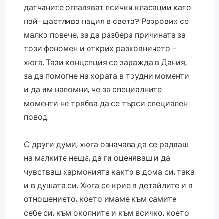
датчаните оглавяват всички класации като
най-щастлива нация в света? Разрових се
малко повече, за да разбера причината за
този феномен и открих разковничето –
хюга. Тази концепция се заражда в Дания,
за да помогне на хората в трудни моменти
и да им напомни, че за специалните
моменти не трябва да се търси специален
повод.
С други думи, хюга означава да се радваш
на малките неща, да ги оценяваш и да
чувстваш хармонията както в дома си, така
и в душата си. Хюга се крие в детайлите и в
отношението, което имаме към самите
себе си, към околните и към всичко, което