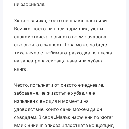
ни заобикаля.
Хюга е всичко, което ни прави щастливи.
Всичко, което ни носи хармония, уют и
спокойствие, а в същото време очарова
със своята семплост. Това може да бъде
тиха вечер с любимата, разходка по плажа
на залез, релаксираща вана или хубава
книга.
Често, погълнати от сивото ежедневие,
забравяме, че животът е хубав, че е
изпълнен с емоция и моменти на
удоволствие, които сами можем да си
създадем. В своя „Малък наръчник по хюга“
Майк Викинг описва цялостната концепция,