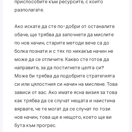
приспособите към ресурсите, с които
разполагате.
Ако искате да сте по-добри от останалите
обаче, ще трябва да започнете да мислите
по нов начин, старите методи вече са до
болка познати и с тях по никакъв начин не
може да се отличите. Какво сте готов да
направите, за да постигнете целта си?
Може би трябва да подобрите стратегията
си или цялостния си начин на мислене. Това
зависи от вас. Ако имате ясна визия за това
как трябва да се случат нещата и наистина
вярвате, че те могат да се случат по този
нов начин, това ще е нещото, което ще ви
бута към прогрес.