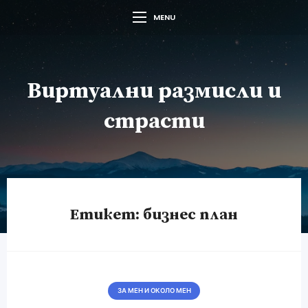
MENU
Виртуални размисли и
страсти
Етикет:
бизнес план
ЗА МЕН И ОКОЛО МЕН