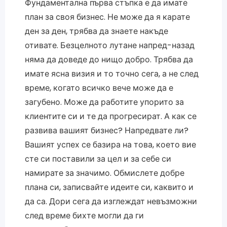
Фундаментална първа стъпка е да имате
план за своя бизнес. Не може да я карате
ден за ден, трябва да знаете накъде
отивате. Безцелното лутане напред-назад
няма да доведе до нищо добро. Трябва да
имате ясна визия и то точно сега, а не след
време, когато всичко вече може да е
загубено. Може да работите упорито за
клиентите си и те да прогресират. А как се
развива вашият бизнес? Напредвате ли?
Вашият успех се базира на това, което вие
сте си поставили за цел и за себе си
намирате за значимо. Обмислете добре
плана си, записвайте идеите си, каквито и
да са. Дори сега да изглеждат невъзможни
след време бихте могли да ги