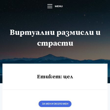
MENU
Виртуални размисли и
страсти
Етикет:
цел
ЗА МЕН И ОКОЛО МЕН