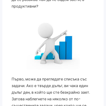
продуктивни?
Първо, може да прегледате списъка със
задачи. Ако е твърде дълъг, ви чака един
дълъг ден, в който ще сте безкрайно зает.
Затова наблегнете на няколко от по-
съществените задачи, чрез които ще се