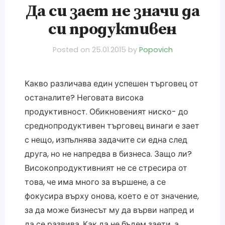
Да си зает не значи да
си продуктивен
Posted on
25.01.2015
by
Popovich
Какво различава един успешен търговец от
останалите? Неговата висока
продуктивност. Обикновеният ниско- до
среднопродуктивен търговец винаги е зает
с нещо, изпълнява задачите си една след
друга, но не напредва в бизнеса. Защо ли?
Високопродуктивният не се стресира от
това, че има много за вършене, а се
фокусира върху онова, което е от значение,
за да може бизнесът му да върви напред и
да се развива. Как да не бъдем заети, а