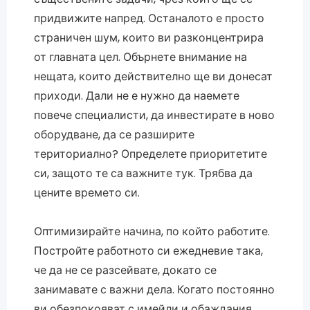
придвижите напред. Останалото е просто
страничен шум, които ви разконцентрира
от главната цел. Обърнете внимание на
нещата, които действително ще ви донесат
приходи. Дали не е нужно да наемете
повече специалисти, да инвестирате в ново
оборудване, да се разширите
териториално? Определете приоритетите
си, защото те са важните тук. Трябва да
цените времето си.
Оптимизирайте начина, по който работите.
Постройте работното си ежедневие така,
че да не се разсейвате, докато се
занимавате с важни дела. Когато постоянно
ви обезпокояват с имейли и обаждания,