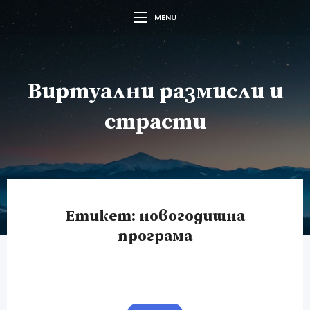
MENU
Виртуални размисли и
страсти
Етикет:
новогодишна
програма