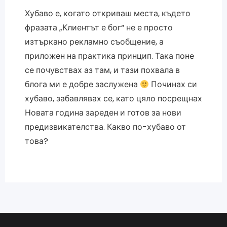
Хубаво е, когато откриваш места, където
фразата „Клиентът е бог“ не е просто
изтъркано рекламно съобщение, а
приложен на практика принцип. Така поне
се почувствах аз там, и тази похвала в
блога ми е добре заслужена
Починах си
хубаво, забавлявах се, като цяло посрещнах
Новата година зареден и готов за нови
предизвикателства. Какво по-хубаво от
това?