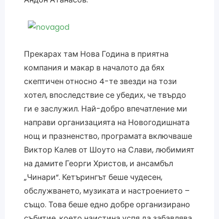
Прекарах там Нова Година в приятна
компания и макар в началото да бях
скептичен относно 4-те звезди на този
хотел, впоследствие се убедих, че твърдо
ги е заслужил. Най-добро впечатление ми
направи организацията на Новогодишната
нощ и празненство, програмата включваше
Виктор Калев от Шоуто на Слави, любимият
на дамите Георги Христов, и ансамбъл
„Чинари“. Кетърингът беше чудесен,
обслужването, музиката и настроението –
също. Това беше едно добре организирано
събитие, което наистина успя да забавлява