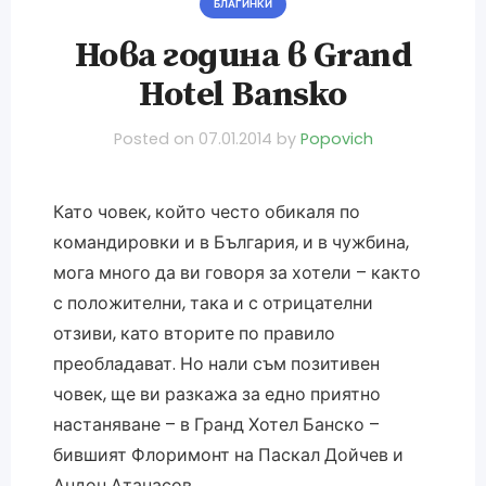
БЛАГИНКИ
Нова година в Grand
Hotel Bansko
Posted on
07.01.2014
by
Popovich
Като човек, който често обикаля по
командировки и в България, и в чужбина,
мога много да ви говоря за хотели – както
с положителни, така и с отрицателни
отзиви, като вторите по правило
преобладават. Но нали съм позитивен
човек, ще ви разкажа за едно приятно
настаняване – в Гранд Хотел Банско –
бившият Флоримонт на Паскал Дойчев и
Андон Атанасов.