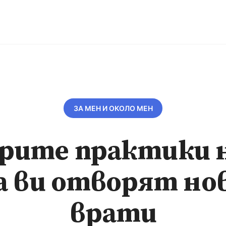
ЗА МЕН И ОКОЛО МЕН
рите практики 
а ви отворят но
врати