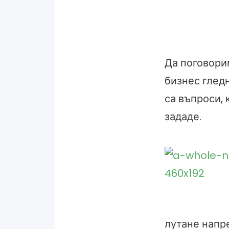
Да поговори
бизнес гледн
са въпроси, 
зададе.
лутане напр