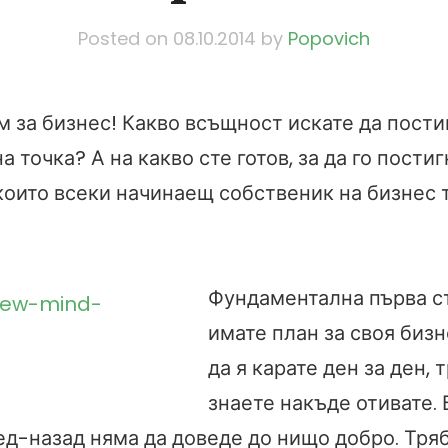
Posted on
08.10.2014
by
Popovich
м за бизнес! Какво всъщност искате да пости
а точка? А на какво сте готов, за да го пости
които всеки начинаещ собственик на бизнес 
Фундаментална първа ст
имате план за своя биз
да я карате ден за ден, 
знаете накъде отивате.
ед-назад няма да доведе до нищо добро. Тря