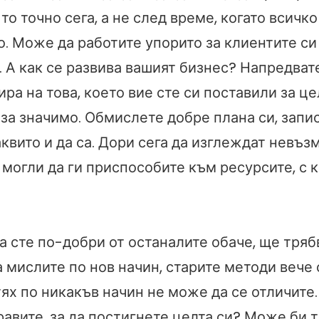
 то точно сега, а не след време, когато всичк
о. Може да работите упорито за клиентите си 
. А как се развива вашият бизнес? Напредват
ира на това, което вие сте си поставили за це
 за значимо. Обмислете добре плана си, запи
аквито и да са. Дори сега да изглеждат невъ
могли да ги приспособите към ресурсите, с 
а сте по-добри от останалите обаче, ще тряб
 мислите по нов начин, старите методи вече 
тях по никакъв начин не може да се отличите.
равите, за да постигнете целта си? Може би 