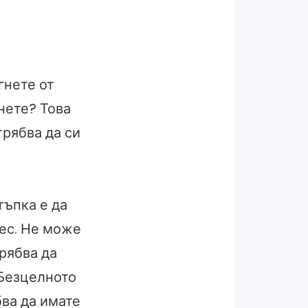
гнете от
гнете? Това
трябва да си
ъпка е да
нес. Не може
трябва да
 Безцелното
бва да имате