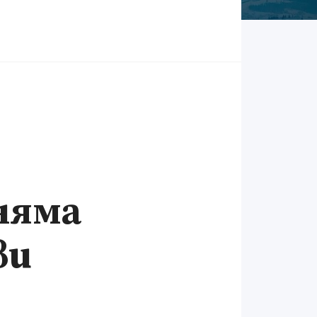
няма
ви