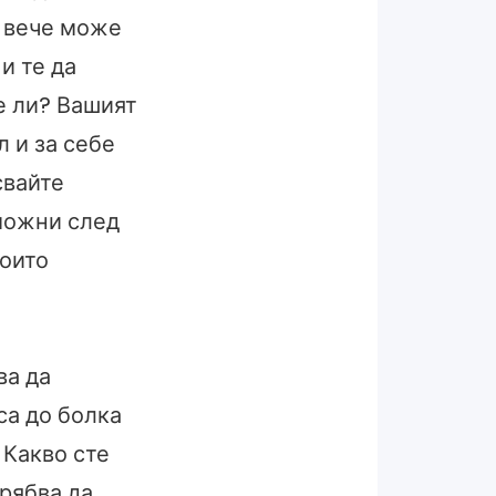
о вече може
и те да
е ли? Вашият
л и за себе
свайте
зможни след
които
ва да
са до болка
 Какво сте
трябва да