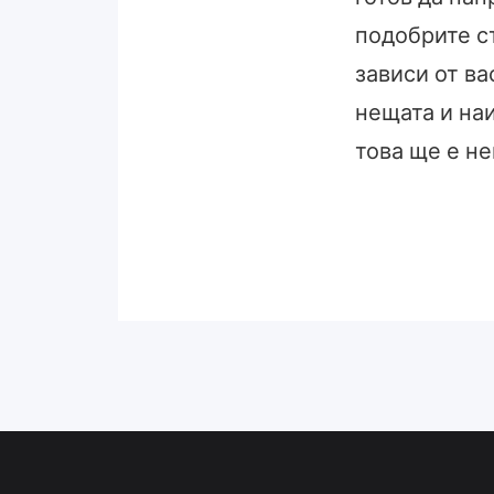
подобрите ст
зависи от ва
нещата и наи
това ще е не