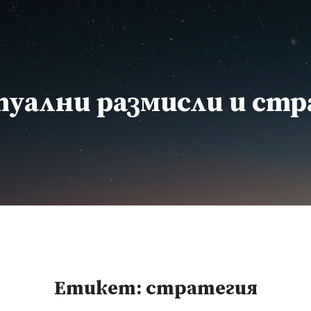
уални размисли и ст
Етикет:
стратегия