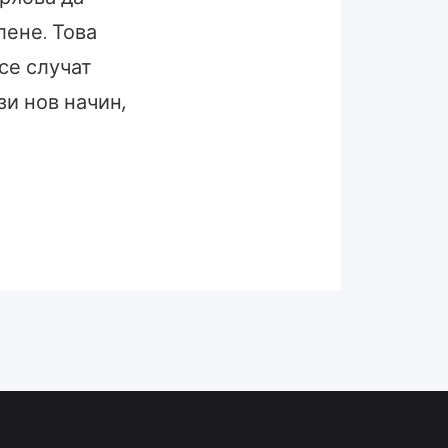
лене. Това
 се случат
зи нов начин,