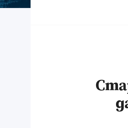
Ста
д