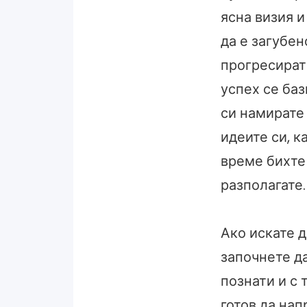
ясна визия и
да е загубен
прогресират
успех се баз
си намирате
идеите си, к
време бихте 
разполагате.
Ако искате д
започнете да
познати и с 
готов да нап