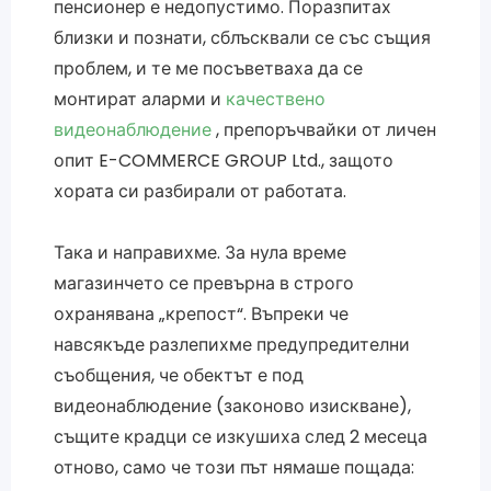
пенсионер е недопустимо. Поразпитах
близки и познати, сблъсквали се със същия
проблем, и те ме посъветваха да се
монтират аларми и
качествено
видеонаблюдение
, препоръчвайки от личен
опит E-COMMERCE GROUP Ltd., защото
хората си разбирали от работата.
Така и направихме. За нула време
магазинчето се превърна в строго
охранявана „крепост“. Въпреки че
навсякъде разлепихме предупредителни
съобщения, че обектът е под
видеонаблюдение (законово изискване),
същите крадци се изкушиха след 2 месеца
отново, само че този път нямаше пощада: