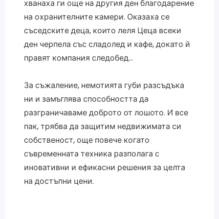
хванаха ги още на другия ден благодарение
на охранителните камери. Оказаха се
съседските деца, които леля Цеца всеки
ден черпела със сладолед и кафе, докато й
правят компания следобед…
За съжаление, немотията губи разсъдъка
ни и замъглява способността да
разграничаваме доброто от лошото. И все
пак, трябва да защитим недвижимата си
собственост, още повече когато
съвременната техника разполага с
иновативни и ефикасни решения за целта
на достъпни цени.