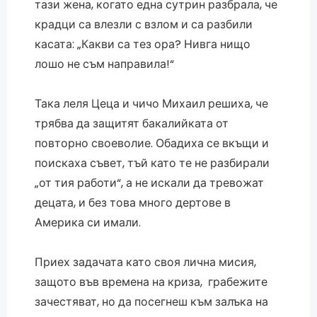
тази жена, когато една сутрин разбрала, че
крадци са влезли с взлом и са разбили
касата: „Какви са тез ора? Нивга нищо
лошо не съм направила!“
Така леля Цеца и чичо Михаил решиха, че
трябва да защитят бакалийката от
повторно своеволие. Обадиха се вкъщи и
поискаха съвет, тъй като те не разбирали
„от тия работи“, а не искали да тревожат
децата, и без това много дертове в
Америка си имали.
Приех задачата като своя лична мисия,
защото във времена на криза, грабежите
зачестяват, но да посегнеш към залъка на