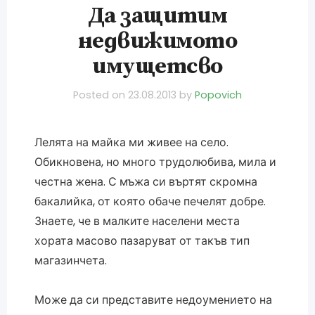
Да защитим
недвижимото
имущетсво
Posted on
23.08.2013
by
Popovich
Лелята на майка ми живее на село.
Обикновена, но много трудолюбива, мила и
честна жена. С мъжа си въртят скромна
бакалийка, от която обаче печелят добре.
Знаете, че в малките населени места
хората масово пазаруват от такъв тип
магазинчета.
Може да си представите недоумението на