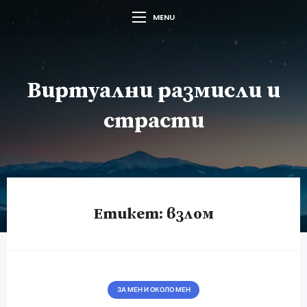
MENU
Виртуални размисли и
страсти
Етикет:
взлом
ЗА МЕН И ОКОЛО МЕН