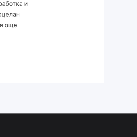
работка и
рцелан
вя още