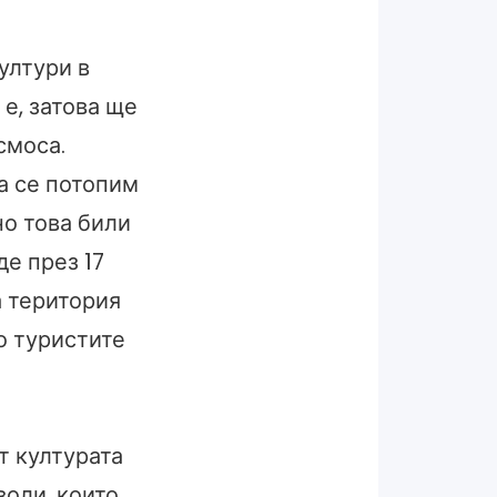
ултури в
 е, затова ще
смоса.
ка се потопим
но това били
де през 17
а територия
о туристите
т културата
воли, които