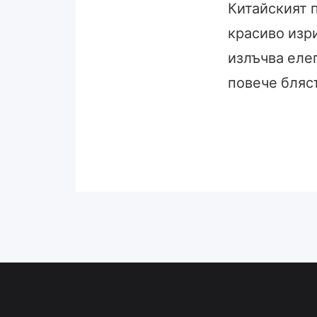
Китайският 
красиво изр
излъчва елег
повече бляс