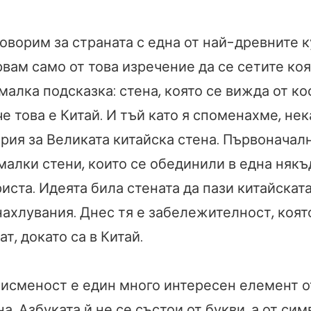
оворим за страната с една от най-древните к
рвам само от това изречение да се сетите коя
малка подсказка: стена, която се вижда от ко
е това е Китай. И тъй като я споменахме, не
рия за Великата китайска стена. Първоначал
алки стени, които се обединили в една някъ
иста. Идеята била стената да пази китайскат
нахлувания. Днес тя е забележителност, коят
т, докато са в Китай.
писменост е един много интересен елемент о
на. Азбуката й не се състои от букви, а от сим