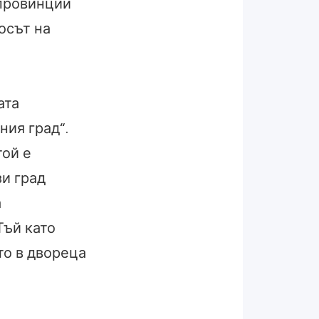
 провинции
осът на
ата
ния град“.
той е
зи град
а
Тъй като
то в двореца