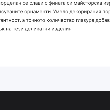
порцелан се слави с фината си майсторска из
исуваните орнаменти. Умело декорирания по
антност, а точното количество глазура доба
ък на тези деликатни изделия.