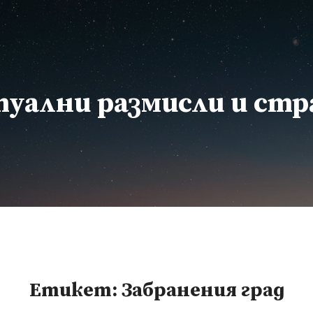
уални размисли и ст
Етикет:
Забранения град