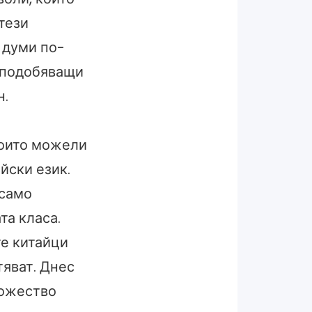
тези
 думи по-
наподобяващи
н.
които можели
йски език.
 само
та класа.
е китайци
тяват. Днес
ножество