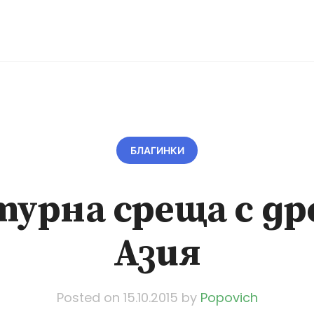
БЛАГИНКИ
турна среща с др
Азия
Posted on
15.10.2015
by
Popovich