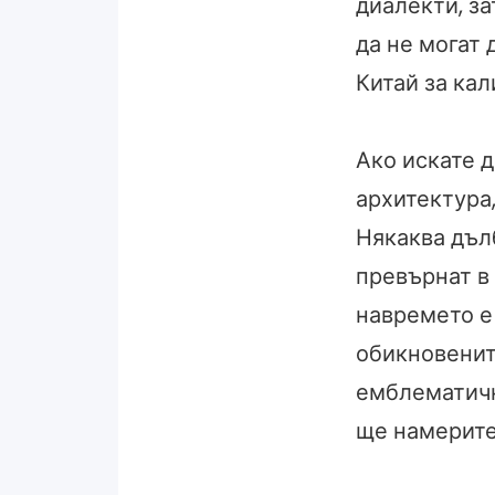
диалекти, з
да не могат 
Китай за ка
Ако искате 
архитектура,
Някаква дълб
превърнат в 
навремето е 
обикновенит
емблематичн
ще намерите