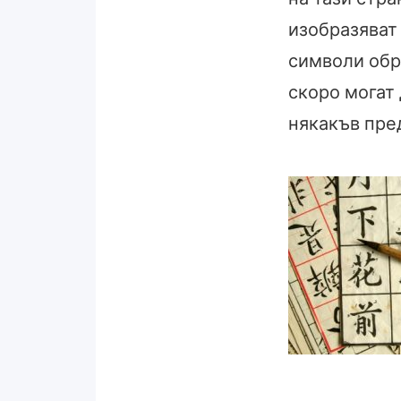
изобразяват 
символи обр
скоро могат
някакъв пред