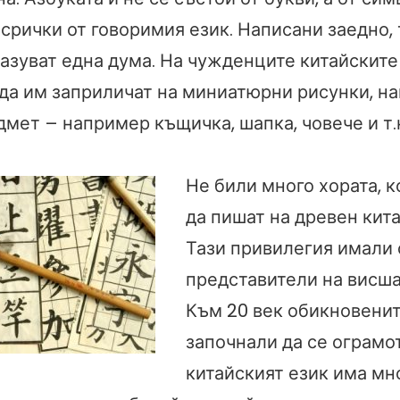
срички от говоримия език. Написани заедно, 
азуват една дума. На чужденците китайските
 да им заприличат на миниатюрни рисунки, 
мет – например къщичка, шапка, човече и т.
Не били много хората, 
да пишат на древен кита
Тази привилегия имали
представители на висша
Към 20 век обикновенит
започнали да се ограмо
китайският език има м