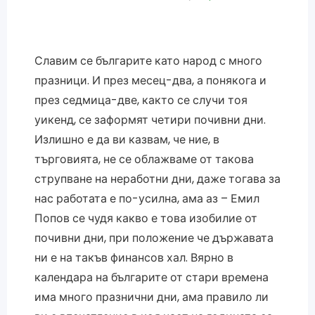
Славим се българите като народ с много
празници. И през месец-два, а понякога и
през седмица-две, както се случи тоя
уикенд, се заформят четири почивни дни.
Излишно е да ви казвам, че ние, в
търговията, не се облажваме от такова
струпване на неработни дни, даже тогава за
нас работата е по-усилна, ама аз – Емил
Попов се чудя какво е това изобилие от
почивни дни, при положение че държавата
ни е на такъв финансов хал. Вярно в
календара на българите от стари времена
има много празнични дни, ама правило ли