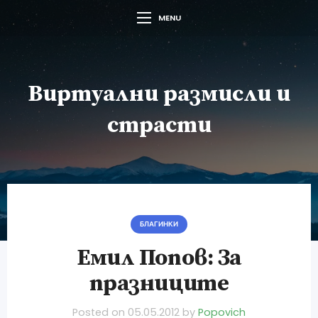
MENU
Виртуални размисли и
страсти
БЛАГИНКИ
Емил Попов: За
празниците
Posted on
05.05.2012
by
Popovich