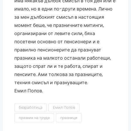
има някакъв дълбок смисъл в тоя ден или е
имало, но в едни по-други времена. Лично
за мен дълбокият смисъл в настоящия
момент беше, че празничните митинги,
организирани от левите сили, бяха
посетени основно от пенсионери и е
правилно пенсионерите да празнуват
празника на малкото останали работещи,
защото спрат ли и те работа, спират и
пенсиите. Ами толкова за празниците,
техния смисъл и празнуващите.
Емил Попов.
безработица
Емил Попов
празник на труда
празници