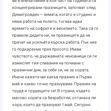
ви е впечатление в коя част на годината са
концентрирани празниците, започват след
Димитровден – зимата, когато е студено и
няма работа на полето, тогава идва
времето на софрите и веселието. Така са го
правили дедите ни, че празниците да не
пречат на усилната кърска работа. Пък ние
го подкарахме през просото. Имам
чувството, че държавните чиновници си ги
измислят тия сливания на почивни с
празнични дни, за себе си, не за хората.
Иначе кажете ми какъв празник е Първи
май и какво точно празнуваме. Празник на
труда и трудещите се! В страна, където
масово хората са безработни, останаха ли
хора, които да празнуват 1 май. Сигурно