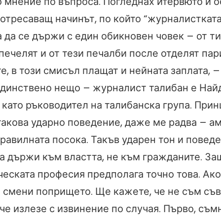
 мнение по въпроса. Погледнах итервюто и о
потресаващ начинът, по който “журналисткат
 да се държи с един обикновен човек – от ти
печелят и от тези печалби после отделят пар
е, в този смисъл плащат и нейната заплата, –
динствено нещо – журналист талибан е Най
като ръководител на талибанска група. Прин
акова ударно поведение, даже ме радва – ам
правилната посока. Такъв ударен тон и повед
а държи към властта, не към гражданите. За
еската професия предполага точно това. Ако
а смени попрището. Ще кажете, че не съм съ
че излезе с извинение по случая. Първо, съм