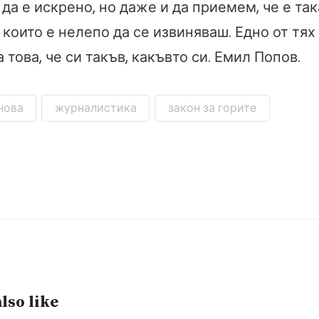
да е искрено, но даже и да приемем, че е так
 които е нелепо да се извиняваш. Едно от тях 
 това, че си такъв, какъвто си. Емил Попов.
нова
журналистика
закон за горите
lso like