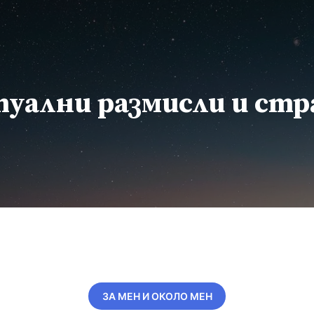
уални размисли и ст
ЗА МЕН И ОКОЛО МЕН