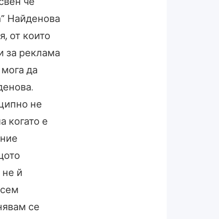
свен че
а” Найденова
я, от които
и за реклама
 мога да
денова.
ципно не
а когато е
ение
щото
 не й
всем
нявам се