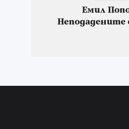
Емил Попо
Неподадените 