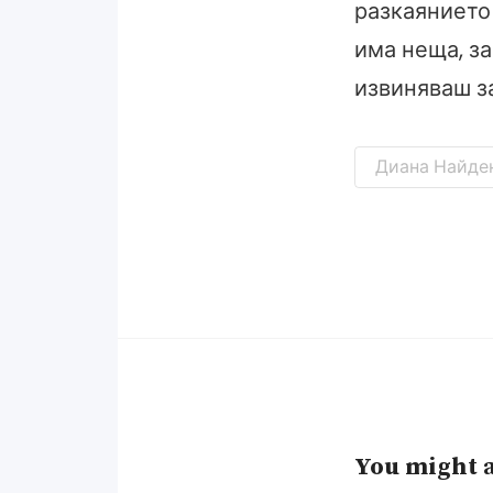
разкаянието 
има неща, за
извиняваш за
Диана Найде
You might a