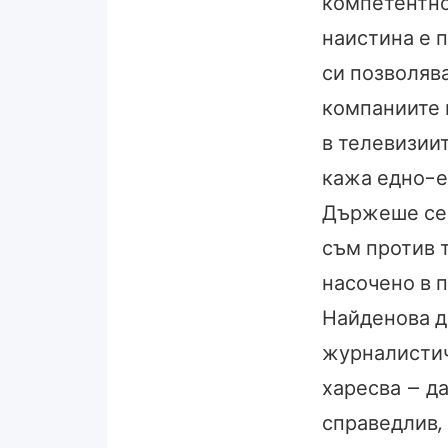
компетентно
наистина е 
си позволява
компаниите 
в телевизиит
кажа едно-е
Държеше се 
съм против т
насочено в 
Найденова д
журналистич
харесва – д
справедлив, 