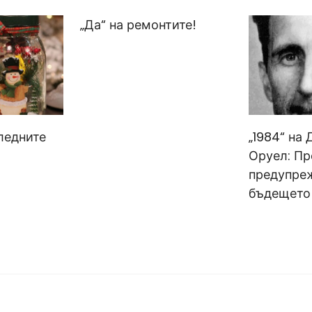
„Да“ на ремонтите!
ледните
„1984“ на
Оруел: Пр
предупре
бъдещето