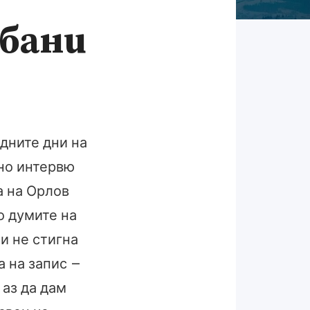
бани
дните дни на
но интервю
а на Орлов
о думите на
и не стигна
а на запис –
 аз да дам