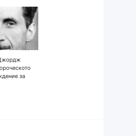
 Джордж
ороческото
ждение за