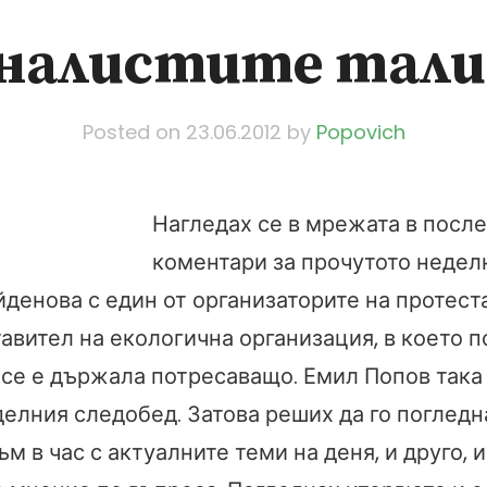
налистите тали
Posted on
23.06.2012
by
Popovich
Нагледах се в мрежата в после
коментари за прочутото недел
йденова с един от организаторите на протест
авител на екологична организация, в което п
 се е държала потресаващо. Емил Попов така 
делния следобед. Затова реших да го погледн
съм в час с актуалните теми на деня, и друго, и