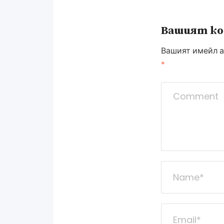
Вашият к
Вашият имейл а
*