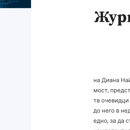
Жур
на Диана На
мост, предст
тв очевидци
до него в не
едно, за да 