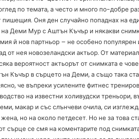
оглед по темата, а често и много по-добре р
т пишещия. Оня ден случайно попаднах на ед
а на Деми Мур с Аштън Къчър и някакви снимк
мия й нов партньор – не особено популярен 
ад от нея новозеландски актьор. От материа
всяка вероятност актьорът от снимката е чове
ън Къчър в сърцето на Деми, а също така ст
ясно, че въпреки усилените фитнес трениро
водство на известни холивудски треньори, в
еми, макар и със слънчеви очила, си изглежд
ена, но на около петдесет. Но не за това ст
от сърце се смя на коментарите под снимката