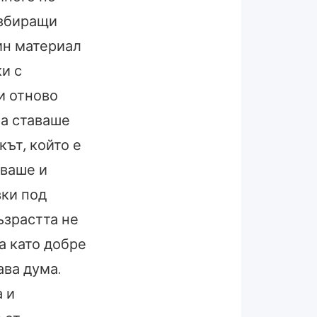
азбиращи
ин материал
и с
и отново
ла ставаше
кът, който е
аваше и
вки под
ъзрастта не
а като добре
ава дума.
 и