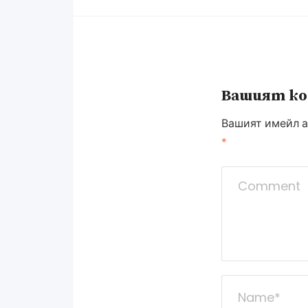
Вашият к
Вашият имейл а
*