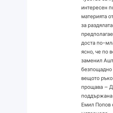
интересен п
материята о
за раздялат
предполагае
доста по-мл
ясно, че по 
заменил Ашт
безпощадно 
вещото ръко
прощава – Д
поддържана ж
Емил Попов 