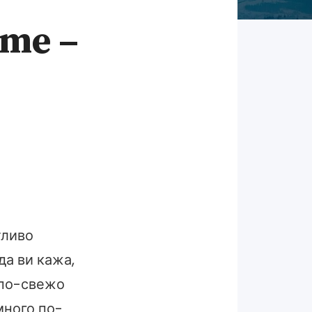
те –
тливо
да ви кажа,
 по-свежо
много по-