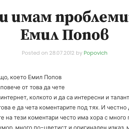
ви имам проблеми
Емил Попов
Posted on
28.07.2012
by
Popovich
що, което Емил Попов
повече от това да чете
интернет, колкото и да са интересни и талан
това е да чета коментарите под тях. И честно 
те на тези коментари често има хора с много
умор, много по-цветист и оригинален изказ, 