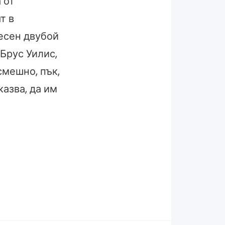
 от
т в
весен двубой
Брус Уилис,
смешно, пък,
казва, да им