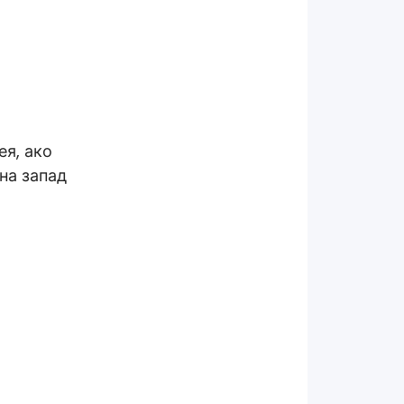
ея, ако
на запад