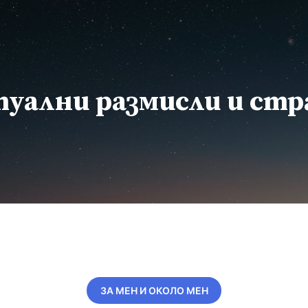
уални размисли и ст
ЗА МЕН И ОКОЛО МЕН