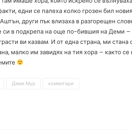
 там имаше хора, които искрено се вълнуваха
акти, едни се палеха колко грозен бил новия
 Аштън, други пък влизаха в разгорещен сло
е си в подкрепа на още по-бившия на Деми – 
расти ви казвам. И от една страна, ми стана 
ана, малко им завидях на тия хора – както се 
емите
Деми Мур
коментари