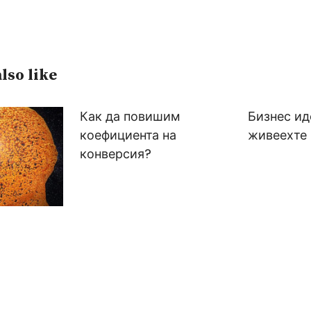
lso like
Как да повишим
Бизнес ид
коефициента на
живеехте 
конверсия?