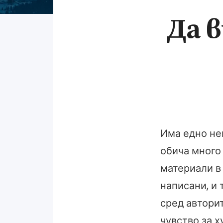
Да 
Има едно не
обича много 
материали в 
написани, и 
сред автори
чувство за х