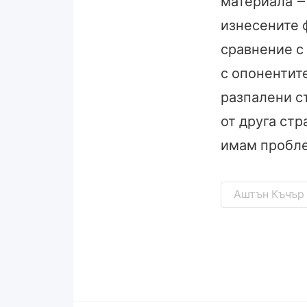
материала –
изнесените ф
сравнение с
с опонентит
разпалени ст
от друга стр
имам пробл
Аштън Къчър