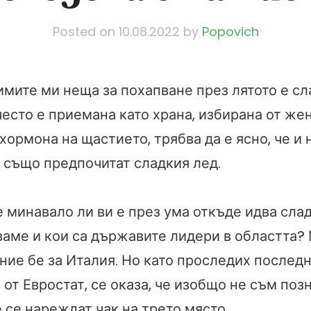
Posted on
10.08.2022
by
Popovich
имите ми неща за похапване през лятото е сл
есто е приемана като храна, избирана от жен
ормона на щастието, трябва да е ясно, че и 
 също предпочитат сладкия лед.
 минавало ли ви е през ума откъде идва сла
ваме и кои са държавите лидери в областта?
ие бе за Италия. Но като проследих последн
от Евростат, се оказа, че изобщо не съм позн
 се нареждат чак на трето място.