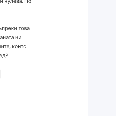
и нулева. Но
Въпреки това
аната ни.
ите, които
лед?