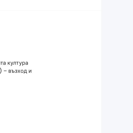
та култура
) – възход и