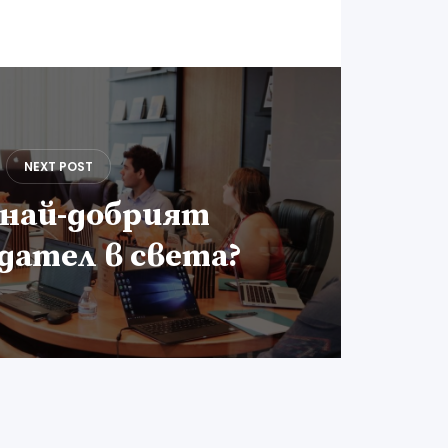
NEXT POST
 най-добрият
дател в света?