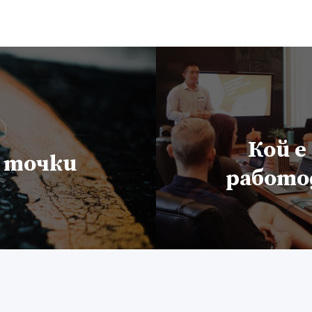
Кой е
 точки
работо