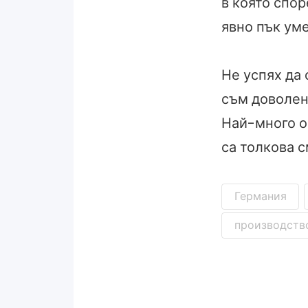
в която спор
явно пък уме
Не успях да 
съм доволен 
Най-много о
са толкова с
Германия
производство