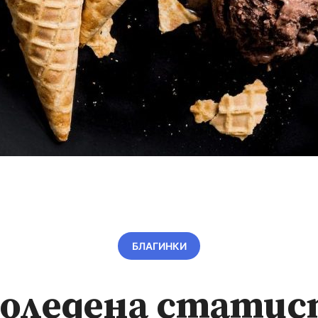
БЛАГИНКИ
доледена статис