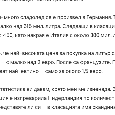
ай-много сладолед се е произвел в Германия. 
алко над 615 мил. литра. Следващи в класаци
 450, като накрая е Италия с около 380 мил. 
 че най-високата цена за покупка на литър с
– с малко над 2 евро. После са французите.
ват най-евтино – само за около 1,5 евро.
татистика ви давам, която мен ме изненада. 
ция е изпреварила Нидерландия по количест
едставяте ли си – в класацията има скандина