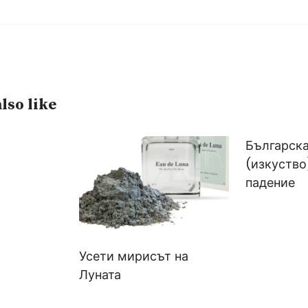
lso like
Българска
(изкуство
падение
Усети мирисът на
Луната