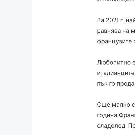
За 2021 г. н
равнява на м
французите с
Любопитно е,
италианците 
пък го прода
Още малко с
година Фран
сладолед. Пр