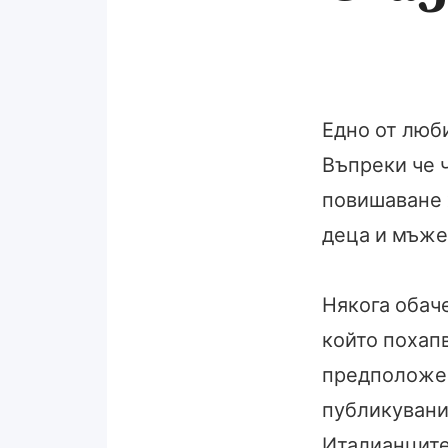
Едно от люб
Въпреки че ч
повишаване х
деца и мъже
Някога обаче
който похап
предположен
публикувани 
Италианците