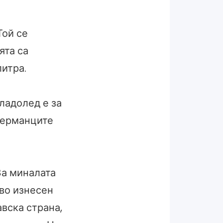
Той се
ята са
литра.
ладолед е за
 Германците
За миналата
во изнесен
вска страна,