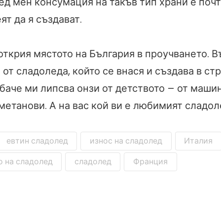
ед мен консумация на такъв тип храни е почт
ят да я създават.
открия мястото на България в проучването. 
от сладоледа, който се внася и създава в стр
баче ми липсва онзи от детството – от машин
метанови. А на вас кой ви е любимият сладо
евтин сладолед
износ на сладолед
Италия
 на сладолед
сладолед
Франция