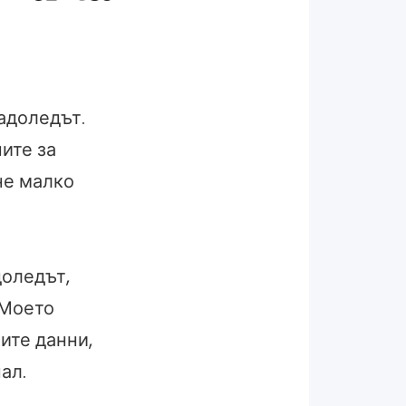
адоледът.
ите за
не малко
доледът,
 Моето
ите данни,
ал.