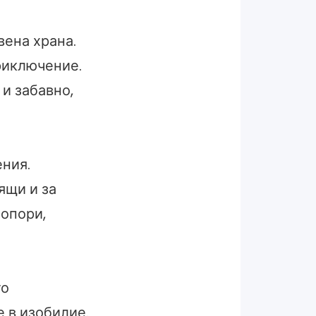
ена храна.
риключение.
и забавно,
ения.
ящи и за
 опори,
то
е в изобилие.