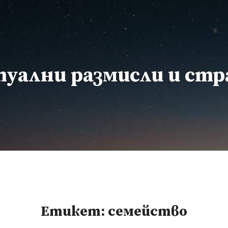
уални размисли и ст
Етикет:
семейство