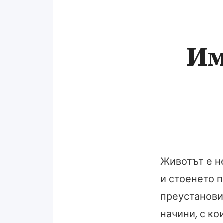
Им
Животът е н
и стоенето п
преустанови
начини, с ко