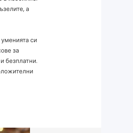
ъзелите, а
 уменията си
сове за
 и безплатни.
положителни