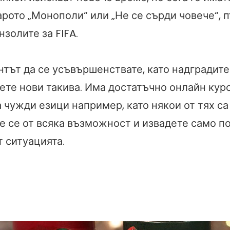
рото „Монополи“ или „Не се сърди човече“, п
нзолите за FIFA.
нтът да се усъвършенствате, като надградите
ете нови такива. Има достатъчно онлайн кур
 чужди езици например, като някои от тях са
е се от всяка възможност и извадете само 
 ситуацията.