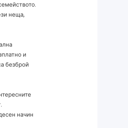
 семейството.
ези неща,
ална
зплатно и
са безброй
интересните
.
удесен начин