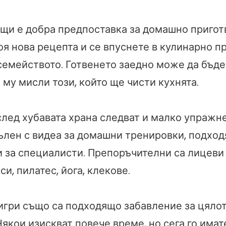
щи е добра предпоставка за домашно приготв
оя нова рецепта и се впуснете в кулинарно п
семейството. Готвенето заедно може да бъде 
 му мисли този, който ще чисти кухнята.
след хубавата храна следват и малко упражн
ълен с видеа за домашни тренировки, подход
и за специалисти. Препоръчителни са лицеви
и, пилатес, йога, клекове.
игри също са подходящо забавление за цяло
якои изискват повече време, но сега го имат