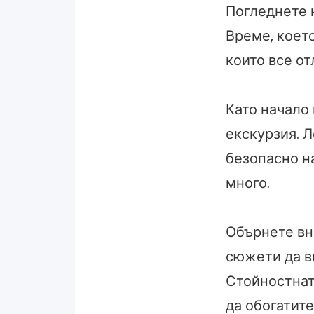
Погледнете н
Време, което
които все от
Като начало
екскурзия. Л
безопасно н
много.
Обърнете вн
сюжети да в
Стойностната
да обогатите