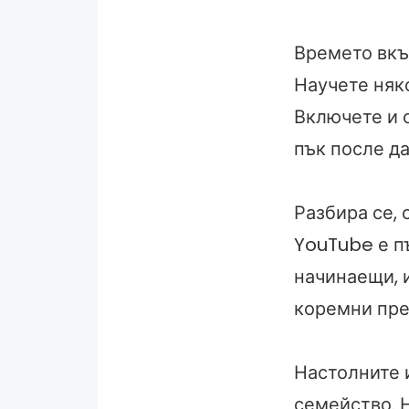
Времето вкъ
Научете няк
Включете и 
пък после да
Разбира се, 
YouTube е п
начинаещи, 
коремни прес
Настолните 
семейство. Н