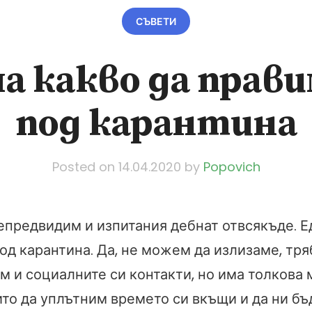
СЪВЕТИ
а какво да прави
под карантина
Posted on
14.04.2020
by
Popovich
епредвидим и изпитания дебнат отвсякъде. Ед
од карантина. Да, не можем да излизаме, тря
м и социалните си контакти, но има толкова 
ито да уплътним времето си вкъщи и да ни бъ