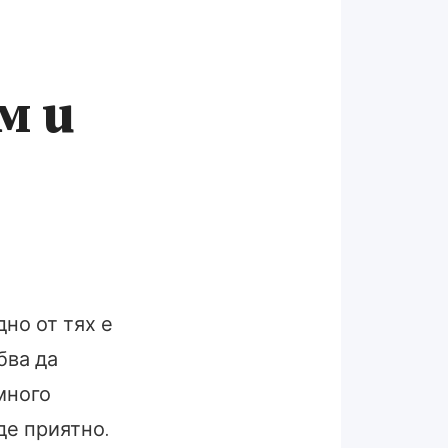
м и
но от тях е
бва да
много
де приятно.