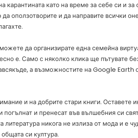
а карантината като на време за себе си и за
 да оползотворите и да направите всички он
лагахте.
 можете да организирате една семейна вирту
есно е. Само с няколко клика ще пътувате бе
авсякъде, а възможностите на Google Earth 
имание и на добрите стари книги. Оставете 
и погълнат и пренесат във вълшебния си свят
 литература никога не излиза от мода и е ч
 общата си култура.