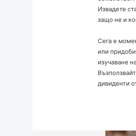
Извадете ста
защо не и ко
Сега е моме
или придоби
изучаване на
Възползвайт
дивиденти от