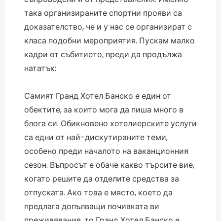
така организираните спортни прояви са
доказателство, че и у нас се организират с
класа подобни мероприятия. Пускам малко
кадри от събитието, преди да продължа
нататък:
Самият Гранд Хотел Банско е един от
обектите, за които мога да пиша много в
блога си. Обикновено хотелиерските услуги
са едни от най-дискутираните теми,
особено преди началото на ваканционния
сезон. Въпросът е обаче какво търсите вие,
когато решите да отделите средства за
отпуската. Ако това е място, което да
предлага допълващи почивката ви
преживявания, то Гранд Хотел Банско е