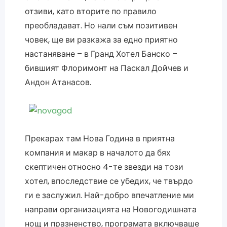
отзиви, като вторите по правило
преобладават. Но нали съм позитивен
човек, ще ви разкажа за едно приятно
настаняване – в Гранд Хотел Банско –
бившият Флоримонт на Паскал Дойчев и
Андон Атанасов.
Прекарах там Нова Година в приятна
компания и макар в началото да бях
скептичен относно 4-те звезди на този
хотел, впоследствие се убедих, че твърдо
ги е заслужил. Най-добро впечатление ми
направи организацията на Новогодишната
нощ и празненство, програмата включваше