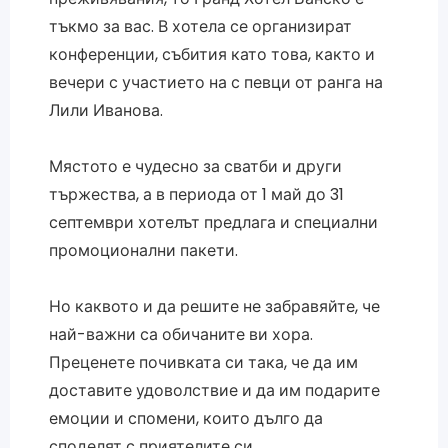
тъкмо за вас. В хотела се организират
конференции, събития като това, както и
вечери с участието на с певци от ранга на
Лили Иванова.
Мястото е чудесно за сватби и други
тържества, а в периода от 1 май до 31
септември хотелът предлага и специални
промоционални пакети.
Но каквото и да решите не забравяйте, че
най-важни са обичаните ви хора.
Преценете почивката си така, че да им
доставите удоволствие и да им подарите
емоции и спомени, които дълго да
споделят с приятелите си.