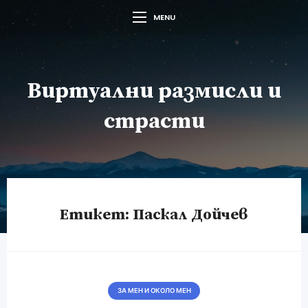
MENU
Виртуални размисли и
страсти
Етикет:
Паскал Дойчев
ЗА МЕН И ОКОЛО МЕН