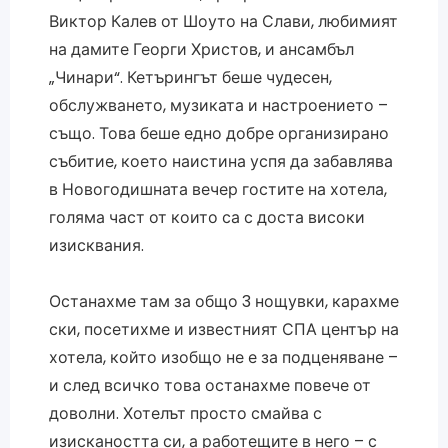
Виктор Калев от Шоуто на Слави, любимият
на дамите Георги Христов, и ансамбъл
„Чинари“. Кетърингът беше чудесен,
обслужването, музиката и настроението –
също. Това беше едно добре организирано
събитие, което наистина успя да забавлява
в Новогодишната вечер гостите на хотела,
голяма част от които са с доста високи
изисквания.
Останахме там за общо 3 нощувки, карахме
ски, посетихме и известният СПА център на
хотела, който изобщо не е за подценяване –
и след всичко това останахме повече от
доволни. Хотелът просто смайва с
изискаността си, а работещите в него – с