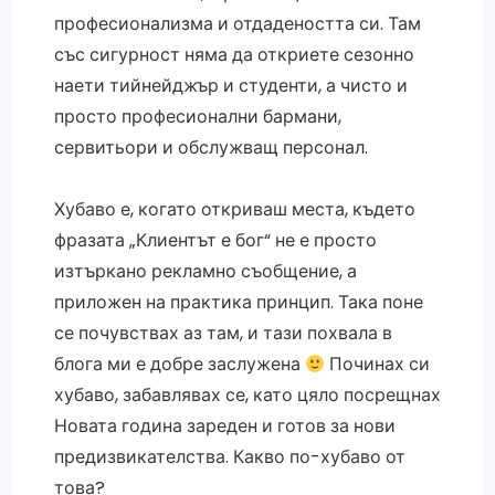
професионализма и отдадеността си. Там
със сигурност няма да откриете сезонно
наети тийнейджър и студенти, а чисто и
просто професионални бармани,
сервитьори и обслужващ персонал.
Хубаво е, когато откриваш места, където
фразата „Клиентът е бог“ не е просто
изтъркано рекламно съобщение, а
приложен на практика принцип. Така поне
се почувствах аз там, и тази похвала в
блога ми е добре заслужена
Починах си
хубаво, забавлявах се, като цяло посрещнах
Новата година зареден и готов за нови
предизвикателства. Какво по-хубаво от
това?