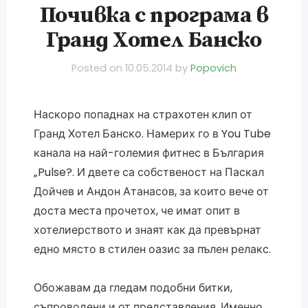
Почивка с програма в
Гранд Хотел Банско
Posted on
10.05.2014
by
Popovich
Наскоро попаднах на страхотен клип от
Гранд Хотел Банско. Намерих го в You Tube
канала на най-големия фитнес в България
„Pulse?. И двете са собственост на Паскал
Дойчев и Андон Атанасов, за които вече от
доста места прочетох, че имат опит в
хотелиерството и знаят как да превърнат
едно място в стилен оазис за пълен релакс.
Обожавам да гледам подобни битки,
съпроводени и от представления. Именно