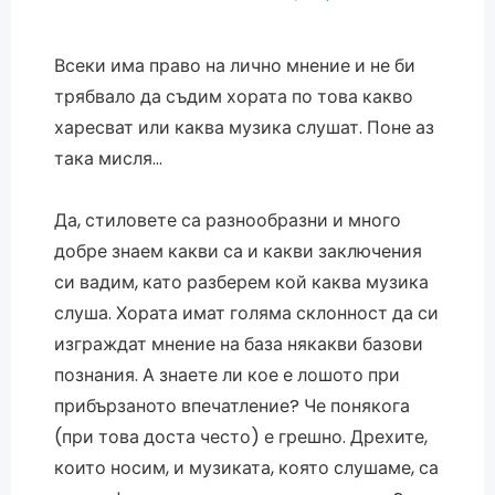
Всеки има право на лично мнение и не би
трябвало да съдим хората по това какво
харесват или каква музика слушат. Поне аз
така мисля…
Да, стиловете са разнообразни и много
добре знаем какви са и какви заключения
си вадим, като разберем кой каква музика
слуша. Хората имат голяма склонност да си
изграждат мнение на база някакви базови
познания. А знаете ли кое е лошото при
прибързаното впечатление? Че понякога
(при това доста често) е грешно. Дрехите,
които носим, и музиката, която слушаме, са