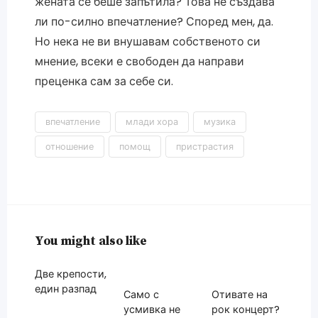
жената се беше запътила? Това не създава
ли по-силно впечатление? Според мен, да.
Но нека не ви внушавам собственото си
мнение, всеки е свободен да направи
преценка сам за себе си.
впечатление
млади хора
музика
отношение
помощ
пристрастия
You might also like
Две крепости,
един разпад
Само с
Отивате на
усмивка не
рок концерт?