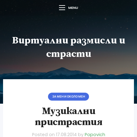
MENU
Виртуални размисли и
страсти
ЗА МЕН И ОКОЛО МЕН
Музикални
пристрастия
Posted on
17.08.2014
by
Popovich