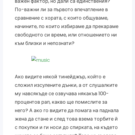
важен фактор, но дали са единствения?
По-важни ли за първото впечатление в
сравнение с хората, с които общуваме,
начините, по които избираме да прекараме
свободното си време, или отношението ни
към близки и непознати?
Ако видите някой тинейджър, който е
сложил изсулените дънки, а от слушалките
му навсякъде се озвучава някакъв 100-
процентов рап, какво ще помислите за
него? А ако го видите да помага на паднала
жена да стане и след това взема торбите й
с покупки и ги носи до спирката, на където