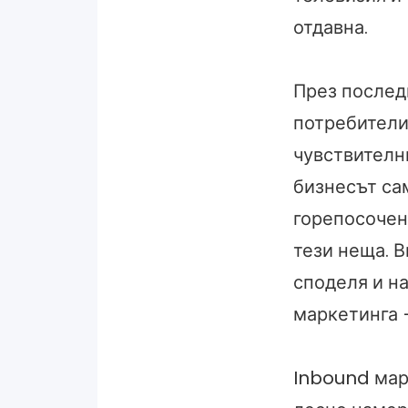
отдавна.
През послед
потребители
чувствителни
бизнесът сам
горепосочен
тези неща. В
споделя и н
маркетинга –
Inbound мар