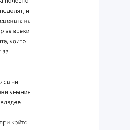
ва полезно
поделят, и
 сцената на
р за всеки
та, които
 за
о са ни
ични умения
 овладее
 при който