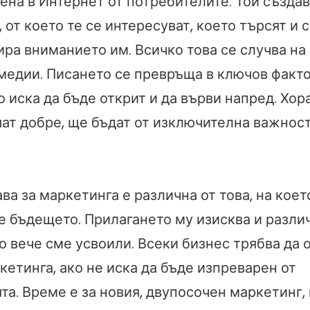
ена в Интернет от потребителите. Той създа
от което те се интересуват, което търсят и с
ра вниманието им. Всичко това се случва на
медии. Писането се превръща в ключов факто
о иска да бъде открит и да върви напред. Хора
шат добре, ще бъдат от изключителна важност
ва за маркетинга е различна от това, на коет
 е бъдещето. Прилагането му изисква и разл
то вече сме усвоили. Всеки бизнес трябва да
етинга, ако не иска да бъде изпреварен от
а. Време е за новия, двупосочен маркетинг,