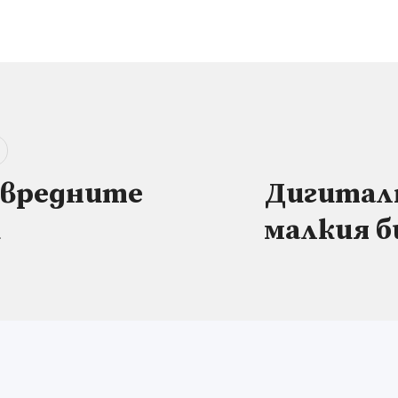
 вредните
Дигитал
и
малкия би