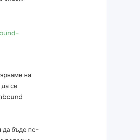
вярваме на
 да се
inbound
 да бъде по-