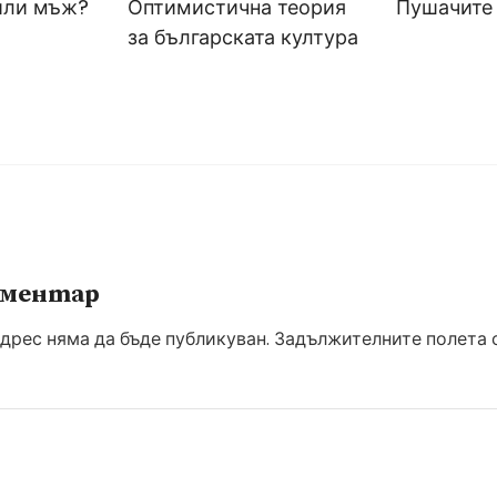
или мъж?
Оптимистична теория
Пушачите
за българската култура
оментар
дрес няма да бъде публикуван.
Задължителните полета с