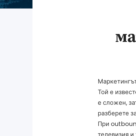
ма
Маркетингът
Той е извес
е сложен, за
разберете за
При outboun
телевизия и