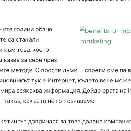
ните години обаче
те са станали
 към това, което
 казва за себе чрез
ите методи. С прости думи – спрели сме да 
иновникът тук е Интернет, където вече може
амира всякаква информация. Дойде ерата на 
 такъв, какъвто не го познаваме.
кетингът допринася за това дадена компания