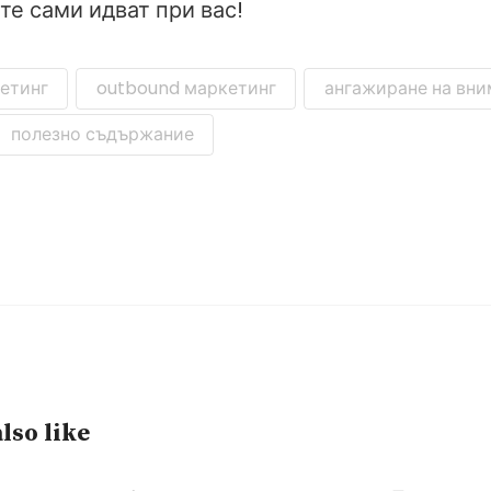
те сами идват при вас!
етинг
outbound маркетинг
ангажиране на вн
полезно съдържание
lso like