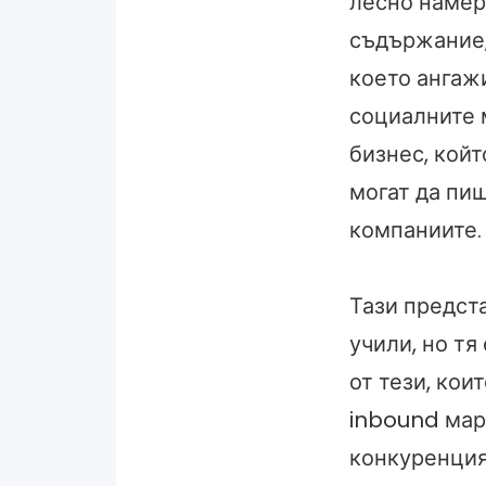
лесно намер
съдържание, 
което ангажи
социалните 
бизнес, койт
могат да пи
компаниите.
Тази предста
учили, но тя
от тези, кои
inbound марк
конкуренцият