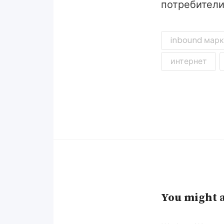
потребители
inbound марк
интернет
You might a