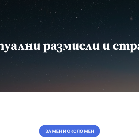
уални размисли и ст
ЗА МЕН И ОКОЛО МЕН