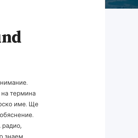
und
внимание.
 на термина
рско име. Ще
 обяснение.
 радио,
го знаем