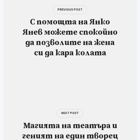
PREVIOUS POST
С помощта на Янко
Янев можете спокойно
да позволите на жена
си да кара колата
NEXT POST
Магията на театъра и
геният на един творец