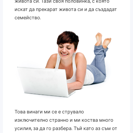
живота си. Тази своя половинка, с която
искат да прекарат живота си и да създадат
семейство.
Това винаги ми се е струвало
изключително странно и ми коства много
усилия, за да го разбера. Тъй като аз съм от