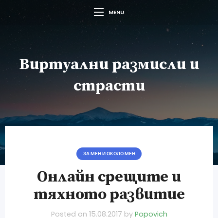
MENU
Виртуални размисли и
страсти
ЗА МЕН И ОКОЛО МЕН
Онлайн срещите и
тяхното развитие
Posted on
15.08.2017
by
Popovich