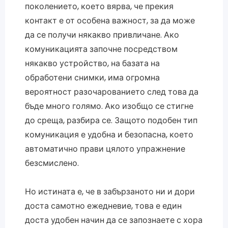
поколението, което вярва, че прекия
контакт е от особена важност, за да може
да се получи някакво привличане. Ако
комуникацията започне посредством
някакво устройство, на базата на
обработени снимки, има огромна
вероятност разочарованието след това да
бъде много голямо. Ако изобщо се стигне
до среща, разбира се. Защото подобен тип
комуникация е удобна и безопасна, което
автоматично прави цялото упражнение
безсмислено.
Но истината е, че в забързаното ни и дори
доста самотно ежедневие, това е един
доста удобен начин да се запознаете с хора