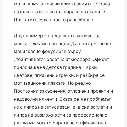
мотивация, а неясни изисквания от страна
на клиента и лошо планиране на етапите.
Плакатите бяха просто разсейване.
Друг пример – предишното ми място,
малка рекламна агенция. Директорът беше
маниакално фокусиран върху
„позитивната“ работна атмосфера. Офисът
приличаше на детска градина – ярки
цветове, плюшени играчки, и разбира се,
мотивационни плакати. Но реално?
Постоянни закъснения, отложени проекти и
недоволни клиенти. Оказа се, че проблемът
не е липса на ентусиазъм, а ниски заплати и
липса на възможности за професионално
развитие. Когато хората не са финансово