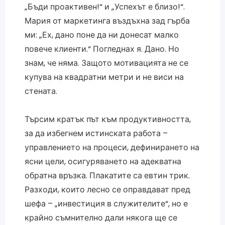
„Бъди проактивен!“ и „Успехът е близо!“.
Мария от маркетинга въздъхна зад гърба
ми: „Ех, дано поне да ни донесат малко
повече клиенти.“ Погледнах я. Дано. Но
знам, че няма. Защото мотивацията не се
купува на квадратни метри и не виси на
стената.
Търсим кратък път към продуктивността,
за да избегнем истинската работа –
управлението на процеси, дефинирането на
ясни цели, осигуряването на адекватна
обратна връзка. Плакатите са евтин трик.
Разходи, които лесно се оправдават пред
шефа – „инвестиция в служителите“, но е
крайно съмнително дали някога ще се