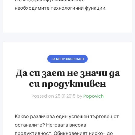
необходимите технологични функции.
ЗА МЕН И ОКОЛО МЕН
Да си зает не значи да
си продуктивен
Posted on
25.01.2015
by
Popovich
Какво различава един успешен търговец от
останалите? Неговата висока
продуктивност. Обикновеният ниско- до