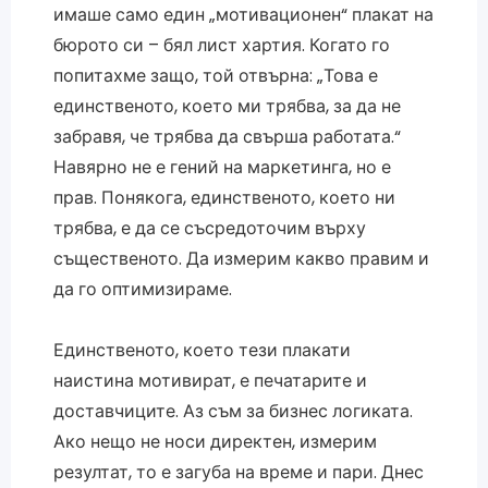
имаше само един „мотивационен“ плакат на
бюрото си – бял лист хартия. Когато го
попитахме защо, той отвърна: „Това е
единственото, което ми трябва, за да не
забравя, че трябва да свърша работата.“
Навярно не е гений на маркетинга, но е
прав. Понякога, единственото, което ни
трябва, е да се съсредоточим върху
същественото. Да измерим какво правим и
да го оптимизираме.
Единственото, което тези плакати
наистина мотивират, е печатарите и
доставчиците. Аз съм за бизнес логиката.
Ако нещо не носи директен, измерим
резултат, то е загуба на време и пари. Днес