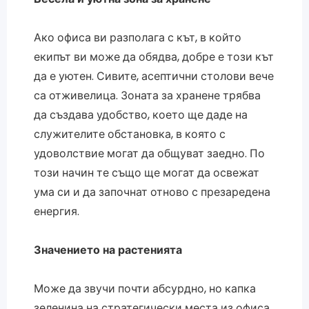
Ако офиса ви разполага с кът, в който
екипът ви може да обядва, добре е този кът
да е уютен. Сивите, асептични столови вече
са отживелица. Зоната за хранене трябва
да създава удобство, което ще даде на
служителите обстановка, в която с
удоволствие могат да общуват заедно. По
този начин те също ще могат да освежат
ума си и да започнат отново с презаредена
енергия.
Значението на растенията
Може да звучи почти абсурдно, но капка
зеленина на стратегически места из офиса