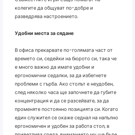
колегите да общуват по-добре и
разведрява настроението.
Удобни места за сядане
В офиса прекарвате по-голямата част от
времето си, седейки на бюрото си, така че
е много важно да имате удобни и
ергономични седалки, за да избегнете
проблеми с гърба. Ако столът е неудобен,
след няколко часа ще започнете да губите
концентрация и да се разсейвате, за да
променяте постоянно позицията си. Когато
един служител се окаже седнал на напълно
ергономичен и удобен за работа стол, в
приветлива среда, вниманието му ще бъде