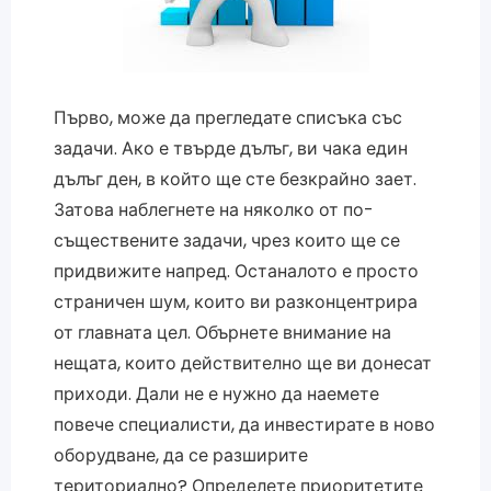
Първо, може да прегледате списъка със
задачи. Ако е твърде дълъг, ви чака един
дълъг ден, в който ще сте безкрайно зает.
Затова наблегнете на няколко от по-
съществените задачи, чрез които ще се
придвижите напред. Останалото е просто
страничен шум, които ви разконцентрира
от главната цел. Обърнете внимание на
нещата, които действително ще ви донесат
приходи. Дали не е нужно да наемете
повече специалисти, да инвестирате в ново
оборудване, да се разширите
териториално? Определете приоритетите