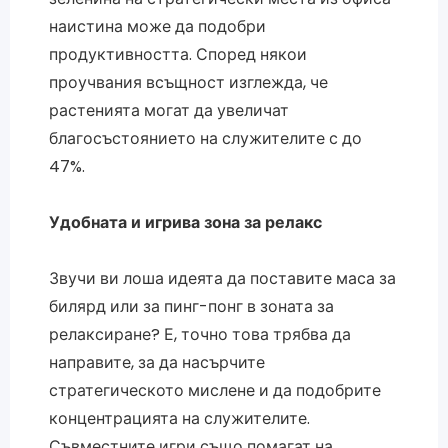
наистина може да подобри
продуктивността. Според някои
проучвания всъщност изглежда, че
растенията могат да увеличат
благосъстоянието на служителите с до
47%.
Удобната и игрива зона за релакс
Звучи ви лоша идеята да поставите маса за
билярд или за пинг-понг в зоната за
релаксиране? Е, точно това трябва да
направите, за да насърчите
стратегическото мислене и да подобрите
концентрацията на служителите.
Съвместните игри също помагат на