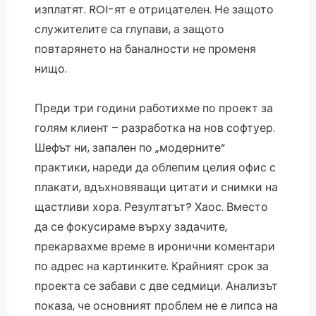
изплатят. ROI-ят е отрицателен. Не защото
служителите са глупави, а защото
повтарянето на баналности не променя
нищо.
Преди три години работихме по проект за
голям клиент – разработка на нов софтуер.
Шефът ни, запален по „модерните“
практики, нареди да облепим целия офис с
плакати, вдъхновяващи цитати и снимки на
щастливи хора. Резултатът? Хаос. Вместо
да се фокусираме върху задачите,
прекарвахме време в иронични коментари
по адрес на картинките. Крайният срок за
проекта се забави с две седмици. Анализът
показа, че основният проблем не е липса на