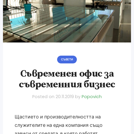
СЪВЕТИ
Съвременен офис за
съвременния бизнес
Posted on
20.11.2019
by
Popovich
Щастието и производителността на
служителите на една компания също
зависи от средата, в която работят.