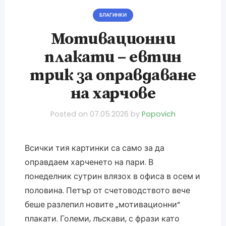
БЛАГИНКИ
Мотивационни
плакати – евтин
трик за оправдаване
на харчове
Posted on
07.05.2026
by
Popovich
Всички тия картинки са само за да
оправдаем харченето на пари. В
понеделник сутрин влязох в офиса в осем и
половина. Петър от счетоводството вече
беше разлепил новите „мотивационни“
плакати. Големи, лъскави, с фрази като