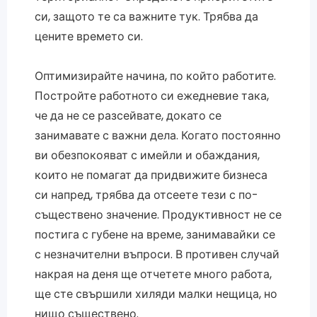
си, защото те са важните тук. Трябва да
цените времето си.
Оптимизирайте начина, по който работите.
Постройте работното си ежедневие така,
че да не се разсейвате, докато се
занимавате с важни дела. Когато постоянно
ви обезпокояват с имейли и обаждания,
които не помагат да придвижите бизнеса
си напред, трябва да отсеете тези с по-
съществено значение. Продуктивност не се
постига с губене на време, занимавайки се
с незначителни въпроси. В противен случай
накрая на деня ще отчетете много работа,
ще сте свършили хиляди малки нещица, но
нищо съществено.