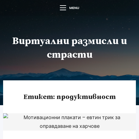
MENU
Виртуални размисли и
страсти
Етикет:
продуктивност