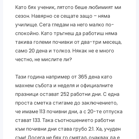
Като бях ученик, лятото беше любимият ми
сезон. Навярно се сещате защо – няма
училище. Сега гледам на него малко по-
спокойно. Като тръгнеш да работиш няма
такива големи почивки от два-три месеца,
само 20 дена и толкоз. Някак не е много
честно, не мислите ли?
Тази година например от 365 дена като
махнем събота и неделя и официалните
празници остават 252 работни дни. С една
проста сметка стигаме до заключението,
че имаме 113 почивни дни, а с 20-те отпуска
стават 133. Така съотношението работни
към почивни дни става грубо 2:1. Ха, учуден
съм! Досега не бях го смятал, очаквах да е