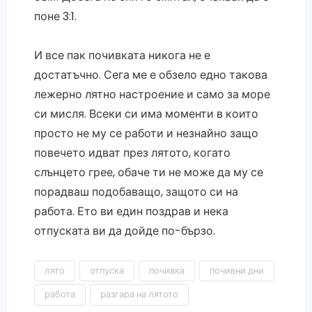
поне 3:1.
И все пак почивката никога не е
достатъчно. Сега ме е обзело едно такова
лежерно лятно настроение и само за море
си мисля. Всеки си има моменти в които
просто не му се работи и незнайно защо
повечето идват през лятото, когато
слънцето грее, обаче ти не може да му се
порадваш подобаващо, защото си на
работа. Ето ви един поздрав и нека
отпуската ви да дойде по-бързо.
лято
отпуска
почивка
почивни дни
работа
разгара на лятото