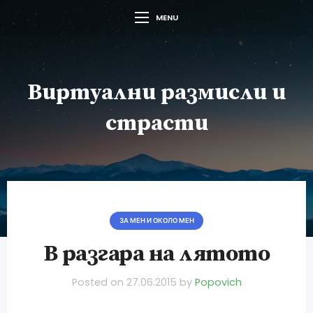
MENU
Виртуални размисли и
страсти
ЗА МЕН И ОКОЛО МЕН
В разгара на лятото
Posted on
27.06.2015
by
Popovich