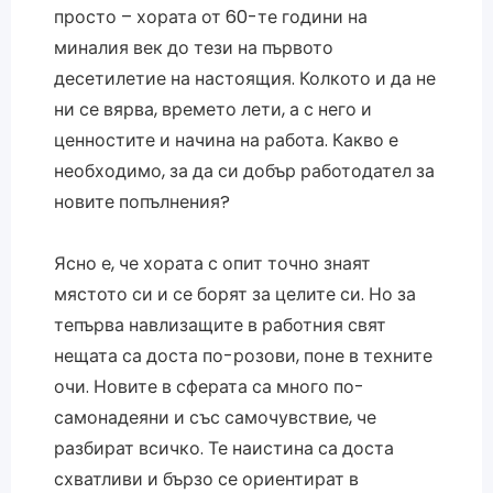
просто – хората от 60-те години на
миналия век до тези на първото
десетилетие на настоящия. Колкото и да не
ни се вярва, времето лети, а с него и
ценностите и начина на работа. Какво е
необходимо, за да си добър работодател за
новите попълнения?
Ясно е, че хората с опит точно знаят
мястото си и се борят за целите си. Но за
тепърва навлизащите в работния свят
нещата са доста по-розови, поне в техните
очи. Новите в сферата са много по-
самонадеяни и със самочувствие, че
разбират всичко. Те наистина са доста
схватливи и бързо се ориентират в