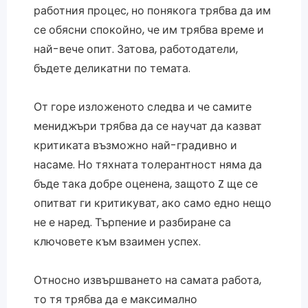
работния процес, но понякога трябва да им
се обясни спокойно, че им трябва време и
най-вече опит. Затова, работодатели,
бъдете деликатни по темата.
От горе изложеното следва и че самите
мениджъри трябва да се научат да казват
критиката възможно най-градивно и
насаме. Но тяхната толерантност няма да
бъде така добре оценена, защото Z ще се
опитват ги критикуват, ако само едно нещо
не е наред. Търпение и разбиране са
ключовете към взаимен успех.
Относно извършването на самата работа,
то тя трябва да е максимално