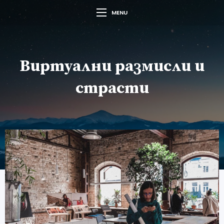
MENU
Виртуални размисли и
страсти