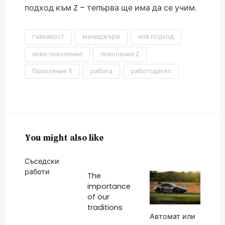
подход към Z – тепърва ще има да се учим.
гъвкавост
мениджъри
нов подход
ново поколение
поколение Z
Поколение Х
работа
работодател
You might also like
Съседски
работи
The
importance
of our
traditions
Автомат или