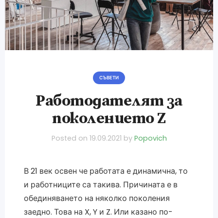
СЪВЕТИ
Работодателят за
поколението Z
Posted on
19.09.2021
by
Popovich
В 21 век освен че работата е динамична, то
и работниците са такива. Причината е в
обединяването на няколко поколения
заедно. Това на X, Y и Z. Или казано по-