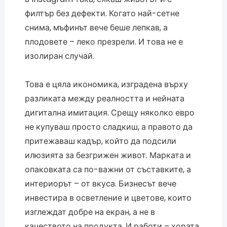
филтър без дефекти. Когато най-сетне
снима, мъфинът вече беше лепкав, а
плодовете – леко презрели. И това не е
изолиран случай.
Това е цяла икономика, изградена върху
разликата между реалността и нейната
дигитална имитация. Срещу няколко евро
не купуваш просто сладкиш, а правото да
притежаваш кадър, който да подсили
илюзията за безгрижен живот. Марката и
опаковката са по-важни от съставките, а
интериорът – от вкуса. Бизнесът вече
инвестира в осветление и цветове, които
изглеждат добре на екран, а не в
качеството на продукта. И работи – хората