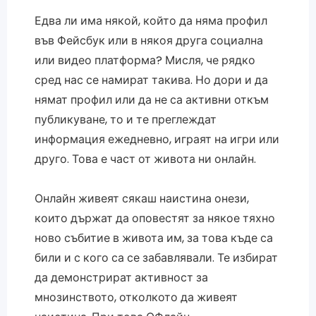
Едва ли има някой, който да няма профил
във Фейсбук или в някоя друга социална
или видео платформа? Мисля, че рядко
сред нас се намират такива. Но дори и да
нямат профил или да не са активни откъм
публикуване, то и те преглеждат
информация ежедневно, играят на игри или
друго. Това е част от живота ни онлайн.
Онлайн живеят сякаш наистина онези,
които държат да оповестят за някое тяхно
ново събитие в живота им, за това къде са
били и с кого са се забавлявали. Те избират
да демонстрират активност за
мнозинството, отколкото да живеят