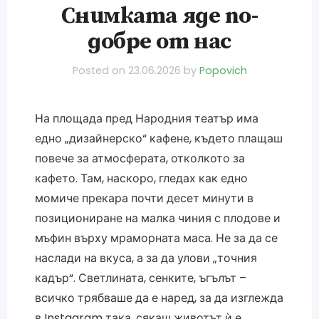
Снимката яде по-
добре от нас
Posted on
23.06.2026
by
Popovich
На площада пред Народния театър има
едно „дизайнерско“ кафене, където плащаш
повече за атмосферата, отколкото за
кафето. Там, наскоро, гледах как едно
момиче прекара почти десет минути в
позициониране на малка чиния с плодове и
мъфин върху мраморната маса. Не за да се
наслади на вкуса, а за да улови „точния
кадър“. Светлината, сенките, ъгълът –
всичко трябваше да е наред, за да изглежда
в Instagram така, сякаш животът ѝ е