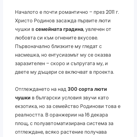
Началото е почти романтично – през 2011 г.
Христо Родинов засажда първите люти
чушки в
семейната градина
, увлечен от
любовта си към огнените вкусове.
Първоначално близките му гледат с
насмешка, но ентусиазмът му се оказва
заразителен – скоро и съпругата му, и
двете му дъщери се включват в проекта.
Отглеждането на над
300 сорта люти
чушки
в български условия звучи като
екзотика, но за семейство Родинови това е
реалността. В оранжерии на 16 декара
площ, с полуавтоматизирана система за
отглеждане, всяко растение получава