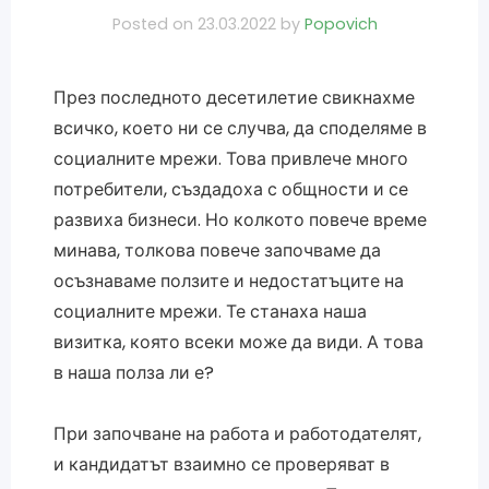
Posted on
23.03.2022
by
Popovich
През последното десетилетие свикнахме
всичко, което ни се случва, да споделяме в
социалните мрежи. Това привлече много
потребители, създадоха с общности и се
развиха бизнеси. Но колкото повече време
минава, толкова повече започваме да
осъзнаваме ползите и недостатъците на
социалните мрежи. Те станаха наша
визитка, която всеки може да види. А това
в наша полза ли е?
При започване на работа и работодателят,
и кандидатът взаимно се проверяват в