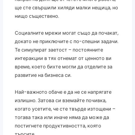
ще сте свършили хиляди малки нещица, но
нищо съществено.
Социалните мрежи могат също да почакат,
докато не приключите с по-спешни задачи.
Те симулират заетост – постоянните
интеракции в тях отнемат от ценното ви
време, което бихте могли да отделите за
развитие на бизнеса си.
Най-важното обаче е да не се напрягате
излишно. Затова си вземайте почивка,
когато усетите, че сте твърде изтощени –
тогава така или иначе няма да може да
постигнете продуктивността, която
търсите.