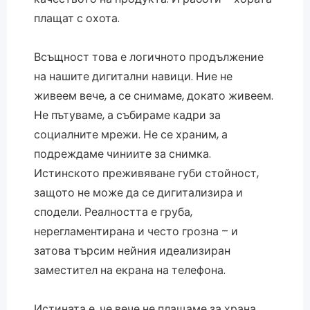
плащат с охота.
Всъщност това е логичното продължение
на нашите дигитални навици. Ние не
живеем вече, а се снимаме, докато живеем.
Не пътуваме, а събираме кадри за
социалните мрежи. Не се храним, а
подреждаме чиниите за снимка.
Истинското преживяване губи стойност,
защото не може да се дигитализира и
сподели. Реалността е груба,
нерегламентирана и често грозна – и
затова търсим нейния идеализиран
заместител на екрана на телефона.
Истината е, че вече не плащаме за храна