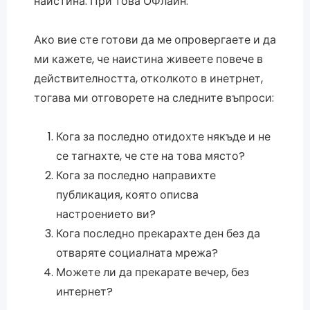
наистина. При това ОФлайн.
Ако вие сте готови да ме опровергаете и да
ми кажете, че наистина живеете повече в
действителността, отколкото в инетрнет,
тогава ми отговорете на следните въпроси:
Кога за последно отидохте някъде и не
се тагнахте, че сте на това място?
Кога за последно направихте
публикация, която описва
настроението ви?
Кога последно прекарахте ден без да
отваряте социалната мрежа?
Можете ли да прекарате вечер, без
интернет?