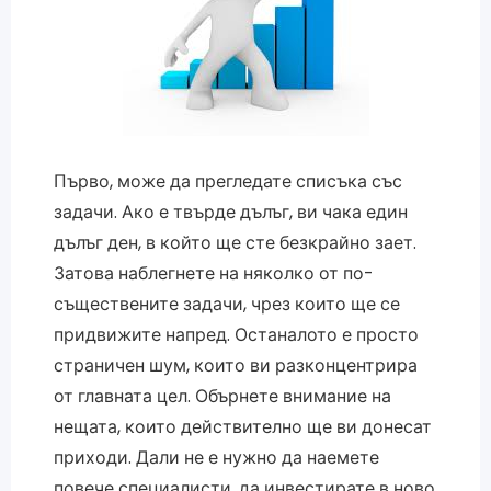
Първо, може да прегледате списъка със
задачи. Ако е твърде дълъг, ви чака един
дълъг ден, в който ще сте безкрайно зает.
Затова наблегнете на няколко от по-
съществените задачи, чрез които ще се
придвижите напред. Останалото е просто
страничен шум, които ви разконцентрира
от главната цел. Обърнете внимание на
нещата, които действително ще ви донесат
приходи. Дали не е нужно да наемете
повече специалисти, да инвестирате в ново