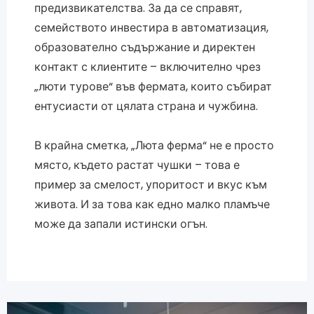
предизвикателства. За да се справят,
семейството инвестира в автоматизация,
образователно съдържание и директен
контакт с клиентите – включително чрез
„люти турове“ във фермата, които събират
ентусиасти от цялата страна и чужбина.
В крайна сметка, „Люта ферма“ не е просто
място, където растат чушки – това е
пример за смелост, упоритост и вкус към
живота. И за това как едно малко пламъче
може да запали истински огън.