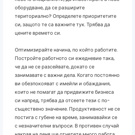
оборудване, да се разширите
териториално? Определете приоритетите
си, защото те са важните тук. Трябва да
цените времето си.
Оптимизирайте начина, по който работите.
Постройте работното си ежедневие така,
че да не се разсейвате, докато се
занимавате с важни дела. Когато постоянно
ви обезпокояват с имейли и обаждания,
които не помагат да придвижите бизнеса
си напред, трябва да отсеете тези с по-
съществено значение. Продуктивност не се
постига с губене на време, занимавайки се
с незначителни въпроси. В противен случай
накрая на деня ще отчетете много работа,