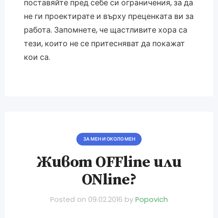
поставяйте пред себе си ограничения, за да
не ги проектирате и върху преценката ви за
работа. Запомнете, че щастливите хора са
тези, които не се притесняват да покажат
кои са.
ЗА МЕН И ОКОЛО МЕН
Живот OFFline или
ONline?
Posted on
09.02.2016
by
Popovich