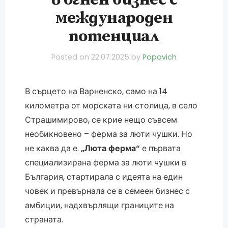
в огнен бизнес с
международен
потенциал
Posted on
22.07.2025
by
Popovich
В сърцето на Варненско, само на 14
километра от морската ни столица, в село
Страшимирово, се крие нещо съвсем
необикновено – ферма за люти чушки. Но
не каква да е.
„Люта ферма“
е първата
специализирана ферма за люти чушки в
България, стартирала с идеята на един
човек и превърнала се в семеен бизнес с
амбиции, надхвърлящи границите на
страната.