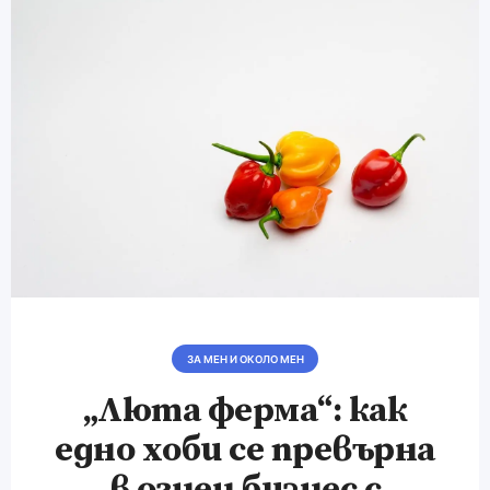
ЗА МЕН И ОКОЛО МЕН
„Люта ферма“: как
едно хоби се превърна