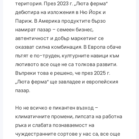
територия. През 2023 г. „Люта ферма“
дебютира на изложения в Ню Йорк и
Париж. В Америка продуктите бързо
намират пазар – семеен бизнес,
автентичност и добър маркетинг се
оказват силна комбинация. В Европа обаче
пътят е по-труден, културните навици към
лютивото все още не са толкова развити.
Въпреки това е решено, че през 2025 г.
„Люта ферма“ ще завладее и европейския
пазар.
Но не всичко е пикантен възход –
климатичните промени, липсата на работна
ръка и слабата познаваемост на
чуждестранните сортове у нас са, все още