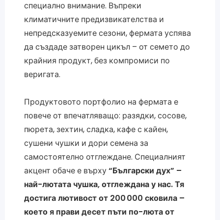
специално внимание. Въпреки
климатичните предизвикателства и
непредсказуемите сезони, фермата успява
да създаде затворен цикъл – от семето до
крайния продукт, без компромиси по
веригата.
Продуктовото портфолио на фермата е
повече от впечатляващо: разядки, сосове,
пюрета, зехтин, сладка, кафе с кайен,
сушени чушки и дори семена за
самостоятелно отглеждане. Специалният
акцент обаче е върху
“Български дух” –
най-лютата чушка, отглеждана у нас. Тя
достига лютивост от 200
000 сковила –
което я прави десет пъти по-люта от