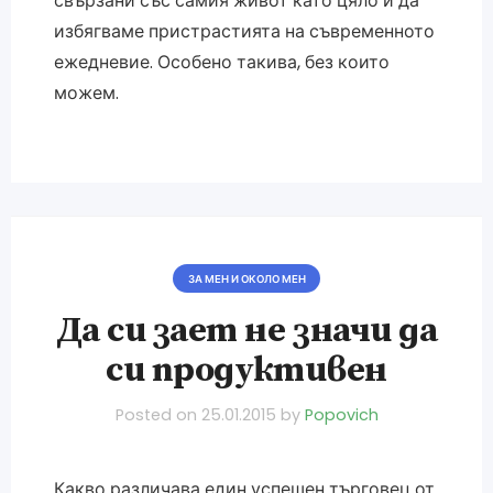
свързани със самия живот като цяло и да
избягваме пристрастията на съвременното
ежедневие. Особено такива, без които
можем.
ЗА МЕН И ОКОЛО МЕН
Да си зает не значи да
си продуктивен
Posted on
25.01.2015
by
Popovich
Какво различава един успешен търговец от