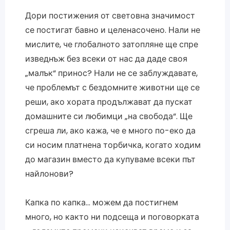
Дори постижения от световна значимост
се постигат бавно и целенасочено. Нали не
мислите, че глобалното затопляне ще спре
изведнъж без всеки от нас да даде своя
„малък“ принос? Нали не се заблуждавате,
че проблемът с бездомните животни ще се
реши, ако хората продължават да пускат
домашните си любимци „на свобода“. Ще
сгреша ли, ако кажа, че е много по-еко да
си носим платнена торбичка, когато ходим
до магазин вместо да купуваме всеки път
найлонови?
Капка по капка… можем да постигнем
много, но както ни подсеща и поговорката