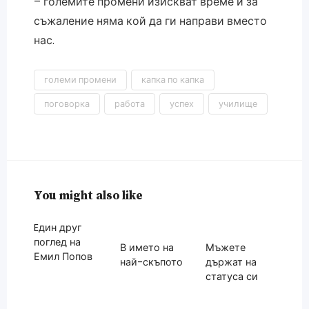
– големите промени изискват време и за
съжаление няма кой да ги направи вместо
нас.
големи промени
капка по капка
поговорка
работа
успех
училище
You might also like
Eдин друг
поглед на
В името на
Мъжете
Емил Попов
най-скъпото
държат на
статуса си