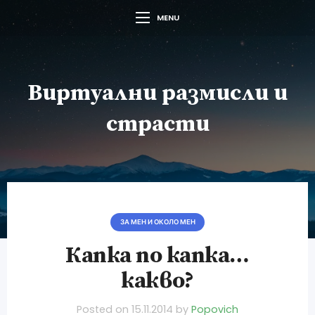
MENU
Виртуални размисли и
страсти
ЗА МЕН И ОКОЛО МЕН
Капка по капка…
какво?
Posted on
15.11.2014
by
Popovich