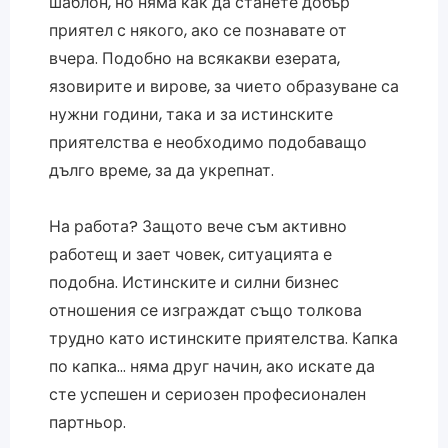
шаблон, но няма как да станете добър
приятел с някого, ако се познавате от
вчера. Подобно на всякакви езерата,
язовирите и вирове, за чието образуване са
нужни години, така и за истинските
приятелства е необходимо подобаващо
дълго време, за да укрепнат.
На работа? Защото вече съм активно
работещ и зает човек, ситуацията е
подобна. Истинските и силни бизнес
отношения се изграждат също толкова
трудно като истинските приятелства. Капка
по капка… няма друг начин, ако искате да
сте успешен и сериозен професионален
партньор.