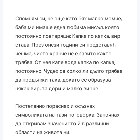
Спомням си, че още като бях малко момче,
баба ми имаше една любима мисъл, която
постоянно повтаряше: Капка по капка, вир
става. През онези години си представяh
чешма, чието кранче не е завито както
трябва. От нея капе вода капка по капка,
постоянно. Чудех се колко ли дълго трябва
да продължи така, докато се образува
някак вир, та дори и малко вирче.
Постепенно пораснах и осъзнах
символиката на тази поговорка. Започнах
да откривам значението й в различни
области на живота ни.